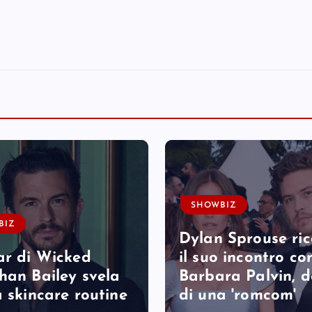
SHOWBIZ
BIZ
Dylan Sprouse ri
ar di Wicked
il suo incontro co
han Bailey svela
Barbara Palvin, 
a skincare routine
di una 'romcom'