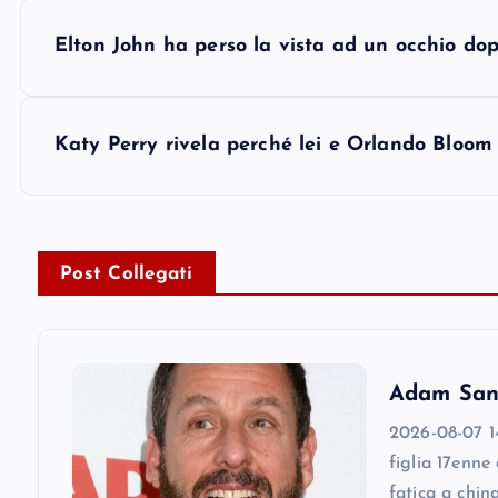
P
Elton John ha perso la vista ad un occhio dop
o
s
Katy Perry rivela perché lei e Orlando Bloom 
t
n
Post Collegati
a
v
Adam Sandl
2026-08-07 14
i
figlia 17enne
fatica a chin