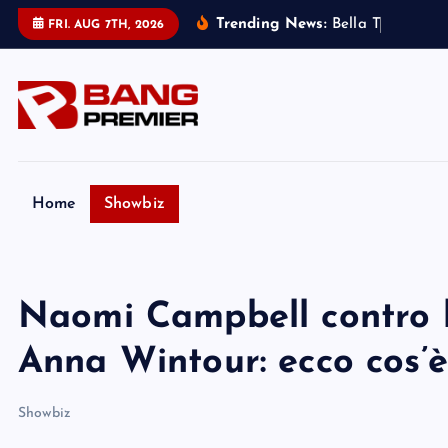
S
Trending News:
B
e
l
l
a
T
h
o
r
n
e
:
m
FRI. AUG 7TH, 2026
k
i
p
t
o
c
o
Home
Showbiz
n
t
e
Naomi Campbell contro la
n
t
Anna Wintour: ecco cos’è
Showbiz