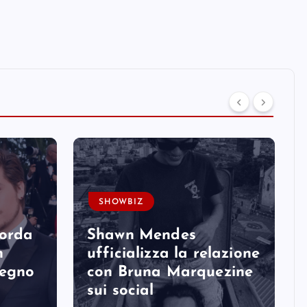
SHOWBIZ
corda
Shawn Mendes
n
ufficializza la relazione
degno
con Bruna Marquezine
sui social