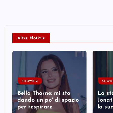
Altre Notizie
SHOWBIZ
SHOW
Bella Thorne: mi sto
La st
i
dando un po' di spazio
Jonat
per respirare
la su