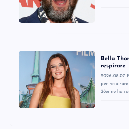
g
a
t
i
Bella Thor
respirare
o
2026-08-07 12
n
per respirare
28enne ha ra