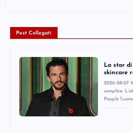
t
n
Post Collegati
a
v
La star d
i
skincare r
2026-08-07 10
g
semplice. L’a
People l’uomo
a
t