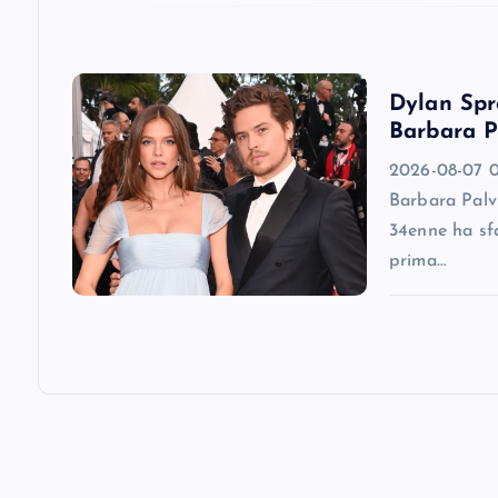
i
o
Dylan Spro
Barbara P
n
2026-08-07 0
Barbara Palv
34enne ha sfa
prima…