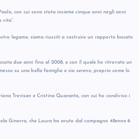
ò Paolo, con cui sono stata insieme cinque anni negli anni
 vita”.
nostro legame, siamo riusciti a costruire un rapporto basato
sata due anni fino al 2008, e con il quale ho ritrovato un
messo su una bella famiglia e sia sereno, proprio come lo
iana Trevisan e Cristina Quaranta, con cui ho condiviso i
iccola Ginevra, che Laura ha avuto dal compagno 48enne 6