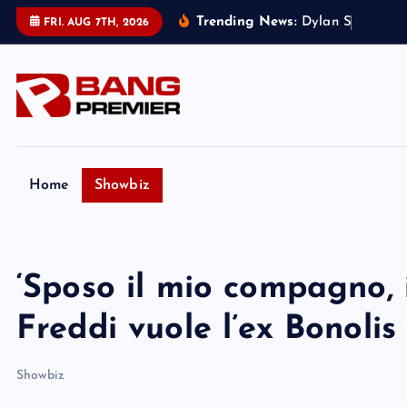
S
Trending News:
D
y
l
a
n
S
p
r
o
u
s
e
r
FRI. AUG 7TH, 2026
k
i
p
t
o
c
o
Home
Showbiz
n
t
e
‘Sposo il mio compagno, 
n
t
Freddi vuole l’ex Bonoli
Showbiz