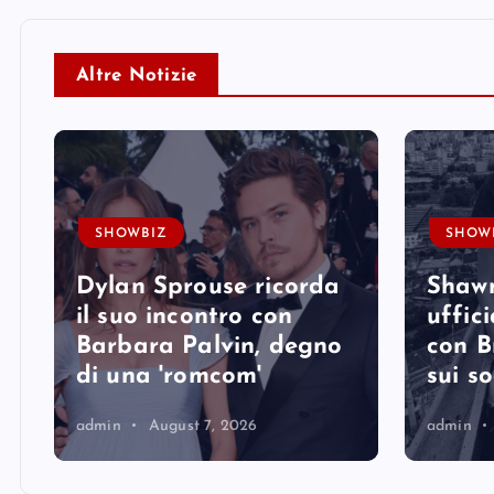
Altre Notizie
SHOWBIZ
SHOW
Dylan Sprouse ricorda
Shaw
il suo incontro con
uffici
Barbara Palvin, degno
con B
di una 'romcom'
sui so
admin
August 7, 2026
admin