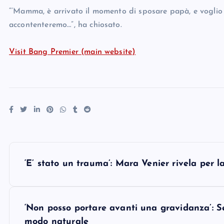
“‘Mamma, è arrivato il momento di sposare papà, e voglio por
accontenteremo…”, ha chiosato.
Visit Bang Premier (main website)
P
‘E’ stato un trauma’: Mara Venier rivela per l
o
s
‘Non posso portare avanti una gravidanza’: Se
modo naturale