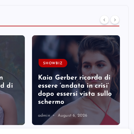
SHOWBIZ
n
Kaia Gerber ricorda di
rd di
essere ‘andata in crisi’
dopo essersi vista sullo
schermo
admin
August 6, 2026