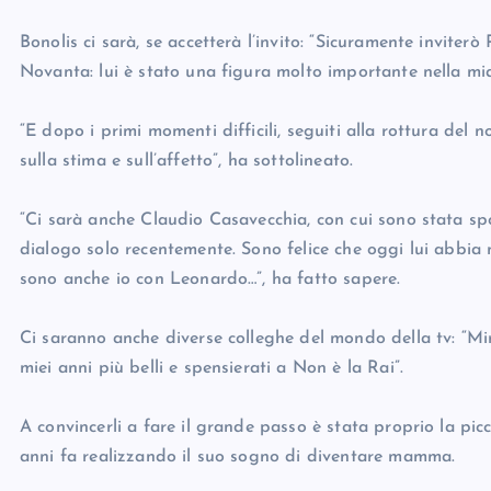
Bonolis ci sarà, se accetterà l’invito: “Sicuramente inviter
Novanta: lui è stato una figura molto importante nella mia
“E dopo i primi momenti difficili, seguiti alla rottura del 
sulla stima e sull’affetto”, ha sottolineato.
“Ci sarà anche Claudio Casavecchia, con cui sono stata spo
dialogo solo recentemente. Sono felice che oggi lui abbia 
sono anche io con Leonardo…”, ha fatto sapere.
Ci saranno anche diverse colleghe del mondo della tv: “Mir
miei anni più belli e spensierati a Non è la Rai”.
A convincerli a fare il grande passo è stata proprio la p
anni fa realizzando il suo sogno di diventare mamma.