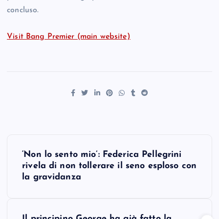
concluso.
Visit Bang Premier (main website)
P
‘Non lo sento mio’: Federica Pellegrini
o
rivela di non tollerare il seno esploso con
la gravidanza
s
t
Il principino George ha già fatto la