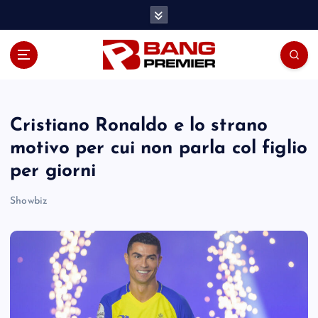
S
k
i
p
t
o
c
o
Cristiano Ronaldo e lo strano
n
motivo per cui non parla col figlio
t
per giorni
e
n
Showbiz
t