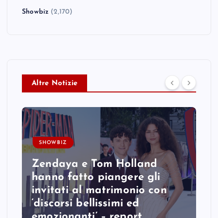
Showbiz
(2,170)
Altre Notizie
SHOWBIZ
Zendaya e Tom Holland
hanno fatto piangere gli
invitati al matrimonio con
‘discorsi bellissimi ed
emozionanti’ – report