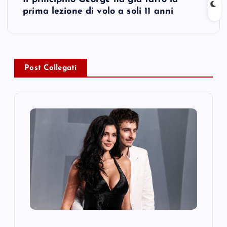
prima lezione di volo a soli 11 anni
n
a
v
Post Collegati
i
g
a
t
i
o