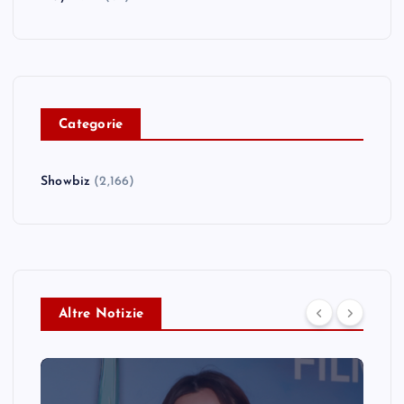
C
ategorie
Showbiz
(2,166)
Altre Notizie