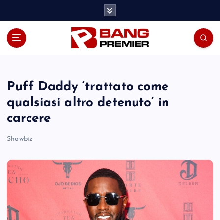
S
k
i
p
t
o
c
o
Puff Daddy ‘trattato come
n
qualsiasi altro detenuto’ in
t
carcere
e
n
Showbiz
t