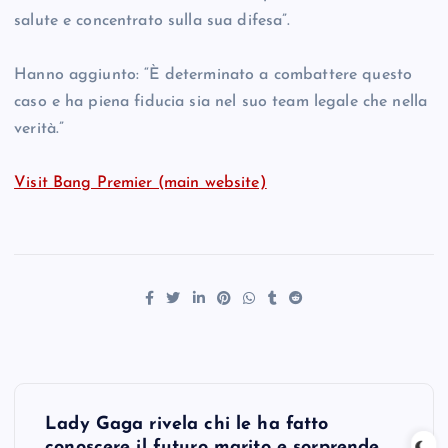
salute e concentrato sulla sua difesa”.
Hanno aggiunto: “È determinato a combattere questo
caso e ha piena fiducia sia nel suo team legale che nella
verità.”
Visit Bang Premier (main website)
P
Lady Gaga rivela chi le ha fatto
conoscere il futuro marito e sorprende