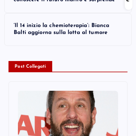
o
s
‘Il 14 inizio la chemioterapia’: Bianca
t
Balti aggiorna sulla lotta al tumore
n
a
Post Collegati
v
i
g
a
t