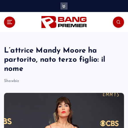
S
k
i
p
t
o
c
o
L’attrice Mandy Moore ha
n
partorito, nato terzo figlio: il
t
nome
e
n
Showbiz
t