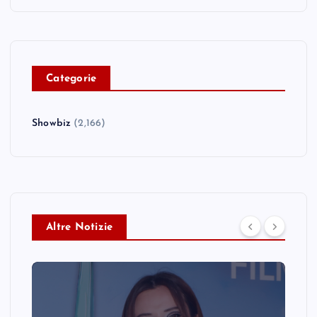
C
ategorie
Showbiz
(2,166)
Altre Notizie