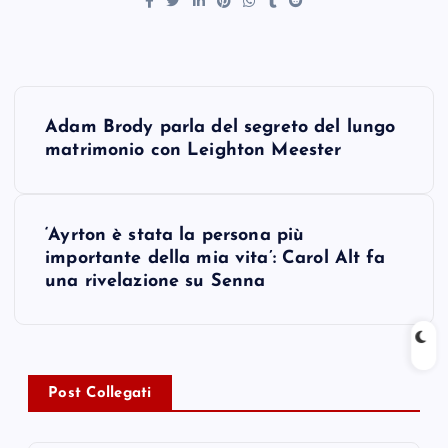
P
Adam Brody parla del segreto del lungo
o
matrimonio con Leighton Meester
s
‘Ayrton è stata la persona più
t
importante della mia vita’: Carol Alt fa
una rivelazione su Senna
n
a
v
Post Collegati