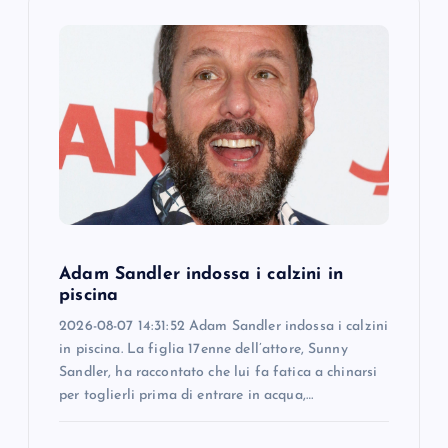
i
g
a
t
i
o
Adam Sandler indossa i calzini in
n
piscina
2026-08-07 14:31:52 Adam Sandler indossa i calzini
in piscina. La figlia 17enne dell’attore, Sunny
Sandler, ha raccontato che lui fa fatica a chinarsi
per toglierli prima di entrare in acqua,…