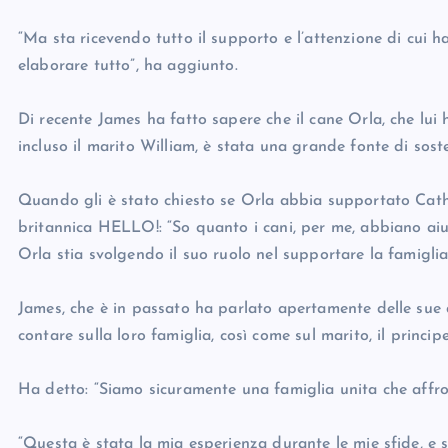
“Ma sta ricevendo tutto il supporto e l’attenzione di cui 
elaborare tutto”, ha aggiunto.
Di recente James ha fatto sapere che il cane Orla, che lui h
incluso il marito William, è stata una grande fonte di sos
Quando gli è stato chiesto se Orla abbia supportato Cathe
britannica HELLO!: “So quanto i cani, per me, abbiano aiut
Orla stia svolgendo il suo ruolo nel supportare la famiglia
James, che è in passato ha parlato apertamente delle sue 
contare sulla loro famiglia, così come sul marito, il principe
Ha detto: “Siamo sicuramente una famiglia unita che affron
“Questa è stata la mia esperienza durante le mie sfide, e 