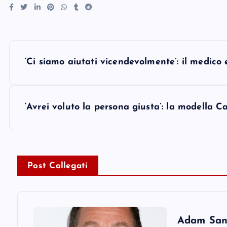
P
‘Ci siamo aiutati vicendevolmente’: il medico 
o
s
‘Avrei voluto la persona giusta’: la modella C
t
n
Post Collegati
a
v
Adam Sandl