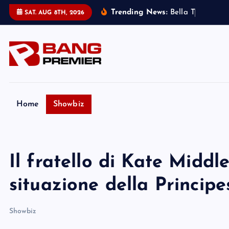
S
Trending News:
B
e
l
l
a
T
h
o
r
n
e
:
m
SAT. AUG 8TH, 2026
k
i
p
t
o
c
o
Home
Showbiz
n
t
e
Il fratello di Kate Middl
n
t
situazione della Principe
Showbiz