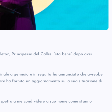
eton, Principessa del Galles, “sta bene” dopo aver
inale a gennaio e in seguito ha annunciato che avrebbe
nore ha fornito un aggiornamento sulla sua situazione di
 spetta a me condividere a suo nome come stanno