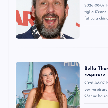
2026-08-07 14
i
figlia 17enne
fatica a chin
g
a
t
i
Bella Thor
respirare
o
2026-08-07 12
n
per respirare
28enne ha ra