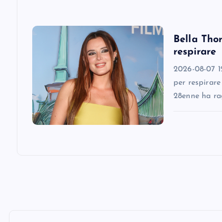
i
o
Bella Thor
respirare
n
2026-08-07 12
per respirare
28enne ha ra