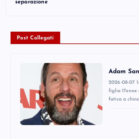
t
separazione
n
a
Post Collegati
v
i
Adam Sandl
2026-08-07 14
g
figlia 17enne
fatica a chin
a
t