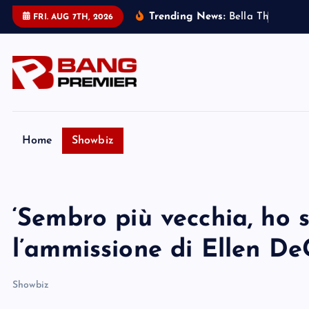
S
Trending News:
B
e
l
l
a
T
h
o
r
n
e
:
m
i
FRI. AUG 7TH, 2026
k
i
p
t
o
c
o
Home
Showbiz
n
t
e
‘Sembro più vecchia, ho s
n
t
l’ammissione di Ellen D
Showbiz