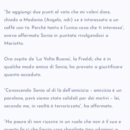
“Se aggiungi due punti al voto che mi volevi dare,
chiedo a Madonia (Angelo, ndr) se è interessato a un
caffè con te. Perché tanto è l’unica cosa che ti interessa”,
aveva affermato Sonia in puntata rivolgendosi a
Mariotto.
Ora ospite de ‘La Volta Buona’, la Freddi, che è in
qualche modo amica di Sonia, ha provato a giustificare
quanto accaduto.
“Conoscendo Sonia al di là dell’amicizia – amicizia è un
parolone, però siamo state solidali per dei motivi – lei,
secondo me, in realtà è terrorizzata”, ha affermato.
“Ha paura di non riuscire in un ruolo che non è il suo e
questo fa sì che faccia cose sbagliate tipo sdraiarsi a