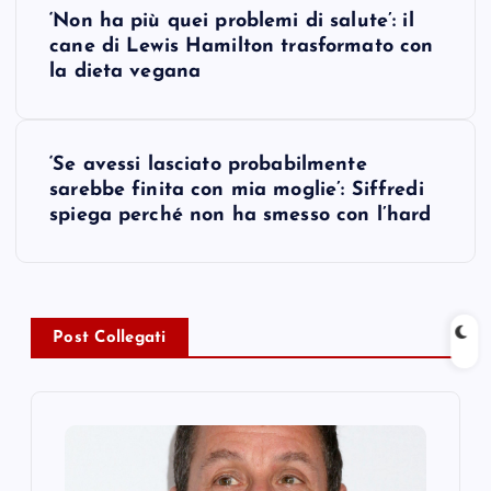
P
‘Non ha più quei problemi di salute’: il
o
cane di Lewis Hamilton trasformato con
la dieta vegana
s
t
‘Se avessi lasciato probabilmente
sarebbe finita con mia moglie’: Siffredi
n
spiega perché non ha smesso con l’hard
a
v
Post Collegati
i
g
a