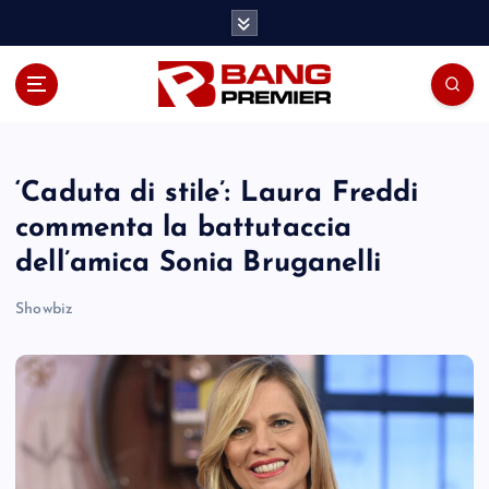
S
k
i
p
t
o
c
o
‘Caduta di stile’: Laura Freddi
n
commenta la battutaccia
t
dell’amica Sonia Bruganelli
e
n
Showbiz
t