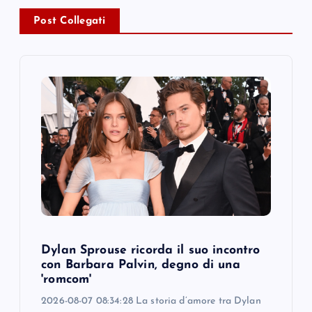
a
Post Collegati
v
i
g
a
t
i
o
Dylan Sprouse ricorda il suo incontro
con Barbara Palvin, degno di una
n
'romcom'
2026-08-07 08:34:28 La storia d’amore tra Dylan