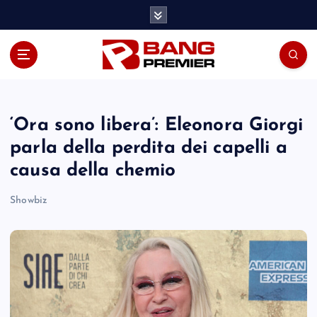
S
k
i
p
t
o
c
o
‘Ora sono libera’: Eleonora Giorgi
n
parla della perdita dei capelli a
t
causa della chemio
e
n
Showbiz
t