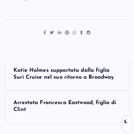
P
Katie Holmes supportata dalla figlia
o
Suri Cruise nel suo ritorno a Broadway
s
Arrestata Francesca Eastwood, figlia di
t
Clint
n