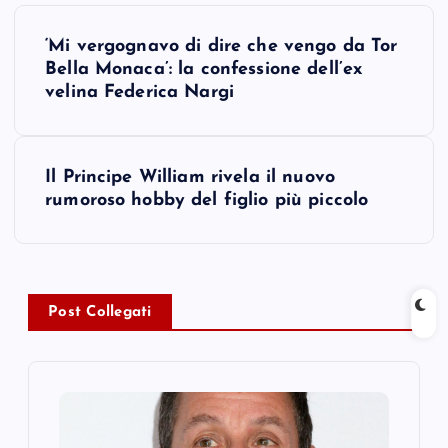
P
‘Mi vergognavo di dire che vengo da Tor
o
Bella Monaca’: la confessione dell’ex
velina Federica Nargi
s
t
Il Principe William rivela il nuovo
rumoroso hobby del figlio più piccolo
n
a
v
Post Collegati
i
g