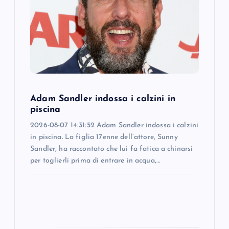
a
t
i
o
Adam Sandler indossa i calzini in
n
piscina
2026-08-07 14:31:52 Adam Sandler indossa i calzini
in piscina. La figlia 17enne dell’attore, Sunny
Sandler, ha raccontato che lui fa fatica a chinarsi
per toglierli prima di entrare in acqua,…