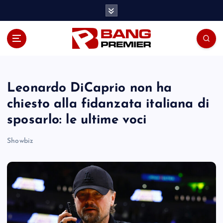
S
k
i
p
t
o
c
o
Leonardo DiCaprio non ha
n
chiesto alla fidanzata italiana di
t
sposarlo: le ultime voci
e
n
Showbiz
t