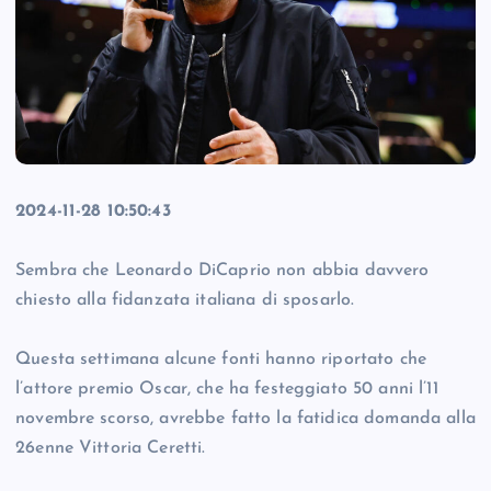
2024-11-28 10:50:43
Sembra che Leonardo DiCaprio non abbia davvero
chiesto alla fidanzata italiana di sposarlo.
Questa settimana alcune fonti hanno riportato che
l’attore premio Oscar, che ha festeggiato 50 anni l’11
novembre scorso, avrebbe fatto la fatidica domanda alla
26enne Vittoria Ceretti.