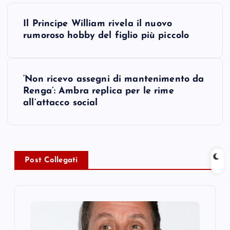
P
Il Principe William rivela il nuovo
o
rumoroso hobby del figlio più piccolo
s
‘Non ricevo assegni di mantenimento da
t
Renga’: Ambra replica per le rime
all’attacco social
n
a
v
Post Collegati
i
g