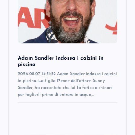
a
t
i
o
Adam Sandler indossa i calzini in
n
piscina
2026-08-07 14:31:52 Adam Sandler indossa i calzini
in piscina. La figlia 17enne dell’attore, Sunny
Sandler, ha raccontato che lui fa fatica a chinarsi
per toglierli prima di entrare in acqua,…