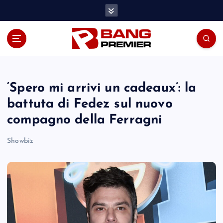
S
k
i
p
t
o
c
o
‘Spero mi arrivi un cadeaux’: la
n
battuta di Fedez sul nuovo
t
compagno della Ferragni
e
n
Showbiz
t