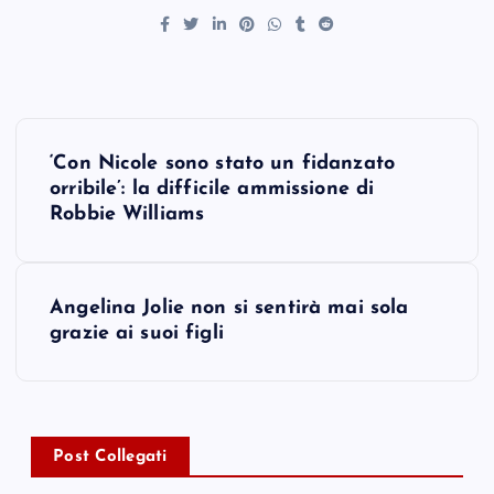
P
‘Con Nicole sono stato un fidanzato
o
orribile’: la difficile ammissione di
Robbie Williams
s
t
Angelina Jolie non si sentirà mai sola
grazie ai suoi figli
n
a
v
Post Collegati