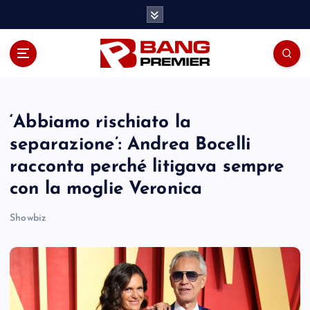
S
k
i
p
t
o
c
o
‘Abbiamo rischiato la
n
separazione’: Andrea Bocelli
t
racconta perché litigava sempre
e
n
con la moglie Veronica
t
Showbiz