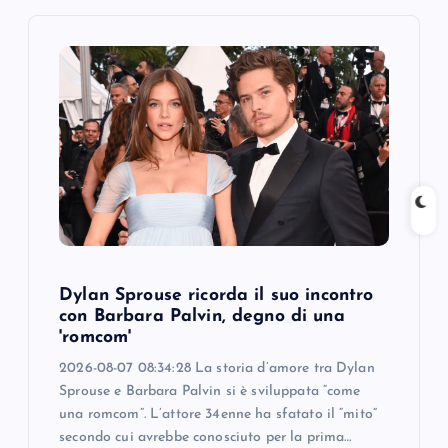
i
g
a
t
i
o
Dylan Sprouse ricorda il suo incontro
n
con Barbara Palvin, degno di una
'romcom'
2026-08-07 08:34:28 La storia d’amore tra Dylan
Sprouse e Barbara Palvin si è sviluppata “come
una romcom”. L’attore 34enne ha sfatato il “mito”
secondo cui avrebbe conosciuto per la prima…