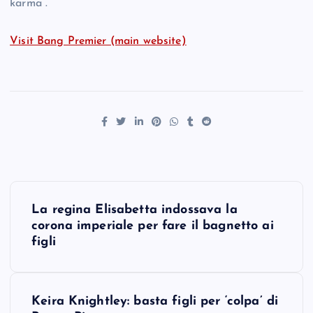
karma”.
Visit Bang Premier (main website)
P
La regina Elisabetta indossava la
o
corona imperiale per fare il bagnetto ai
figli
s
t
Keira Knightley: basta figli per ‘colpa’ di