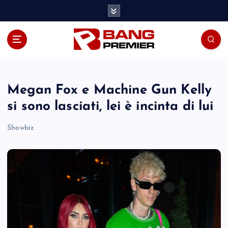
S
k
i
p
t
o
c
o
Megan Fox e Machine Gun Kelly
n
si sono lasciati, lei è incinta di lui
t
e
Showbiz
n
t