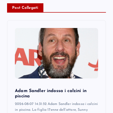
v
Post Collegati
i
g
a
t
i
o
Adam Sandler indossa i calzini in
n
piscina
2026-08-07 14:31:52 Adam Sandler indossa i calzini
in piscina. La figlia 17enne dell’attore, Sunny