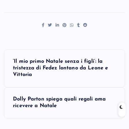
P
‘Il mio primo Natale senza i figli’: la
o
tristezza di Fedez lontano da Leone e
Vittoria
s
t
Dolly Parton spiega quali regali ama
ricevere a Natale
n
a