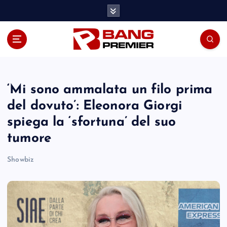
S
k
i
p
t
o
c
o
‘Mi sono ammalata un filo prima
n
del dovuto’: Eleonora Giorgi
t
spiega la ‘sfortuna’ del suo
e
n
tumore
t
Showbiz