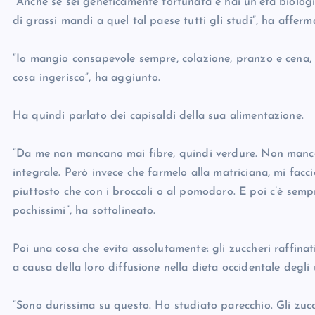
“Anche se sei geneticamente fortunata e hai un’età biologic
di grassi mandi a quel tal paese tutti gli studi”, ha afferm
“Io mangio consapevole sempre, colazione, pranzo e cena,
cosa ingerisco”, ha aggiunto.
Ha quindi parlato dei capisaldi della sua alimentazione.
“Da me non mancano mai fibre, quindi verdure. Non manc
integrale. Però invece che farmelo alla matriciana, mi fac
piuttosto che con i broccoli o al pomodoro. E poi c’è sem
pochissimi”, ha sottolineato.
Poi una cosa che evita assolutamente: gli zuccheri raffinat
a causa della loro diffusione nella dieta occidentale degli 
“Sono durissima su questo. Ho studiato parecchio. Gli zuccher