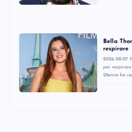
a
t
i
Bella Thor
respirare
o
2026-08-07 12
n
per respirare
28enne ha ra