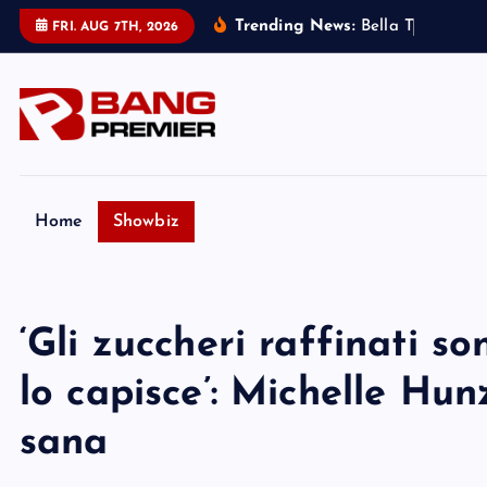
S
Trending News:
B
e
l
l
a
T
h
o
r
n
e
:
m
FRI. AUG 7TH, 2026
k
i
p
t
o
c
o
Home
Showbiz
n
t
e
‘Gli zuccheri raffinati so
n
t
lo capisce’: Michelle Hun
sana