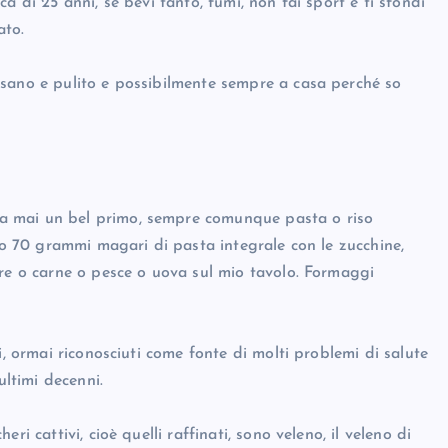
a di 25 anni, se bevi tanto, fumi, non fai sport e ti sfondi
ato.
 sano e pulito e possibilmente sempre a casa perché so
a mai un bel primo, sempre comunque pasta o riso
cio 70 grammi magari di pasta integrale con le zucchine,
pre o carne o pesce o uova sul mio tavolo. Formaggi
i, ormai riconosciuti come fonte di molti problemi di salute
ultimi decenni.
i cattivi, cioè quelli raffinati, sono veleno, il veleno di