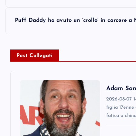
o
s
Puff Daddy ha avuto un ‘crollo’ in carcere a 
t
n
Post Collegati
a
v
Adam Sandl
2026-08-07 14
i
figlia 17enne
fatica a chin
g