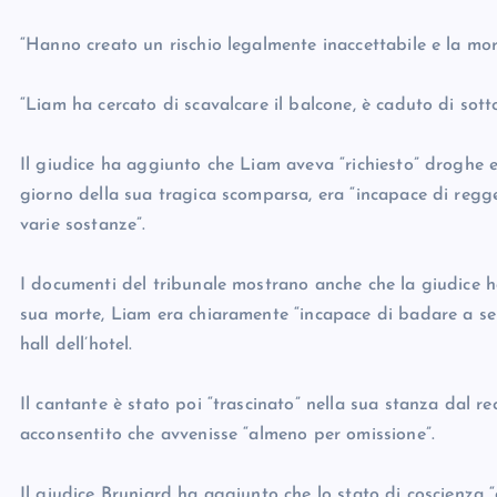
“Hanno creato un rischio legalmente inaccettabile e la mor
“Liam ha cercato di scavalcare il balcone, è caduto di sott
Il giudice ha aggiunto che Liam aveva “richiesto” droghe e 
giorno della sua tragica scomparsa, era “incapace di regger
varie sostanze”.
I documenti del tribunale mostrano anche che la giudice h
sua morte, Liam era chiaramente “incapace di badare a se s
hall dell’hotel.
Il cantante è stato poi “trascinato” nella sua stanza dal re
acconsentito che avvenisse “almeno per omissione”.
Il giudice Bruniard ha aggiunto che lo stato di coscienza “