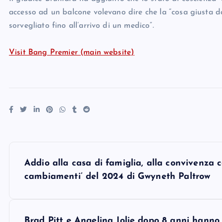
accesso ad un balcone volevano dire che la “cosa giusta da
sorvegliato fino all’arrivo di un medico”.
Visit Bang Premier (main website)
P
Addio alla casa di famiglia, alla convivenza co
o
cambiamenti’ del 2024 di Gwyneth Paltrow
s
Brad Pitt e Angelina Jolie dopo 8 anni hanno 