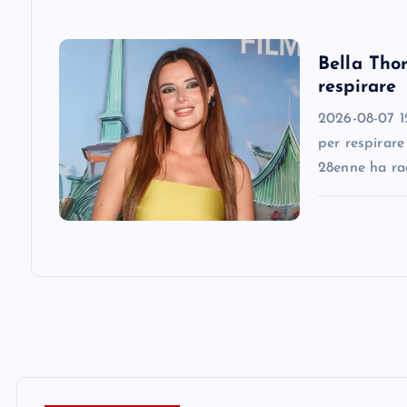
i
Bella Thor
o
respirare
n
2026-08-07 12
per respirare
28enne ha ra