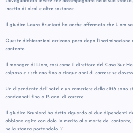
salvaguardato invece che accompagnato nella sua stanza, 
incetta di alcol e altre sostanze.
Il giudice Laura Bruniard ha anche affermato che Liam sa
Queste dichiarazioni arrivano poco dopo l’incriminazione d
cantante.
Il manager di Liam, così come il direttore del Casa Sur Hot
colposo e rischiano fino a cinque anni di carcere se doves
Un dipendente dell’hotel e un cameriere della città sono s
condannati fino a 15 anni di carcere.
Il giudice Bruniard ha detto riguardo ai due dipendenti de
abbiano agito con dolo in merito alla morte del cantante, 
nella stanza portandolo lì”.