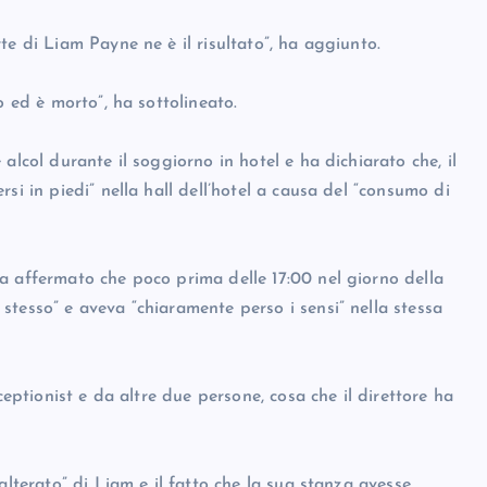
te di Liam Payne ne è il risultato”, ha aggiunto.
o ed è morto”, ha sottolineato.
alcol durante il soggiorno in hotel e ha dichiarato che, il
si in piedi” nella hall dell’hotel a causa del “consumo di
a affermato che poco prima delle 17:00 nel giorno della
tesso” e aveva “chiaramente perso i sensi” nella stessa
ceptionist e da altre due persone, cosa che il direttore ha
alterato” di Liam e il fatto che la sua stanza avesse