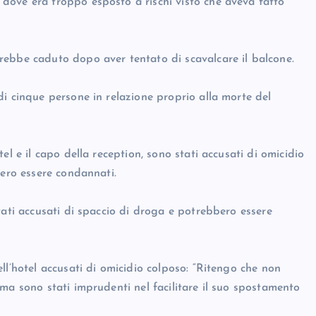
dove era troppo esposto a rischi visto che aveva fatto
rebbe caduto dopo aver tentato di scavalcare il balcone.
i cinque persone in relazione proprio alla morte del
el e il capo della reception, sono stati accusati di omicidio
sero essere condannati.
tati accusati di spaccio di droga e potrebbero essere
ll’hotel accusati di omicidio colposo: “Ritengo che non
ma sono stati imprudenti nel facilitare il suo spostamento