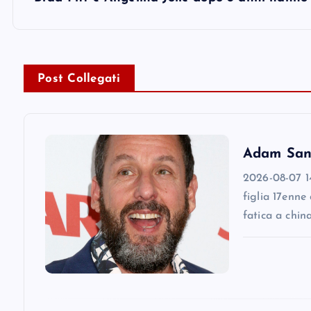
t
n
Post Collegati
a
v
Adam Sandl
i
2026-08-07 14
figlia 17enne
g
fatica a chin
a
t