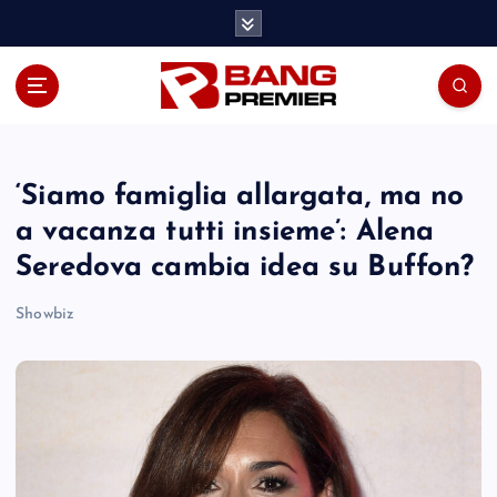
S
k
i
p
t
o
c
o
‘Siamo famiglia allargata, ma no
n
a vacanza tutti insieme’: Alena
t
Seredova cambia idea su Buffon?
e
n
Showbiz
t