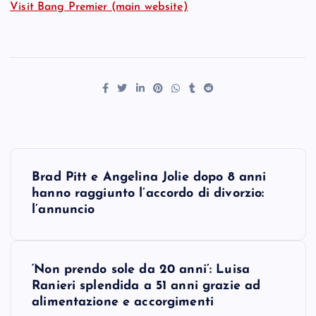
Visit Bang Premier (main website)
P
Brad Pitt e Angelina Jolie dopo 8 anni
o
hanno raggiunto l’accordo di divorzio:
l’annuncio
s
t
‘Non prendo sole da 20 anni’: Luisa
Ranieri splendida a 51 anni grazie ad
n
alimentazione e accorgimenti