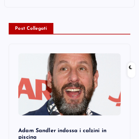
a
v
Post Collegati
i
g
a
t
i
o
n
Adam Sandler indossa i calzini in
piscina