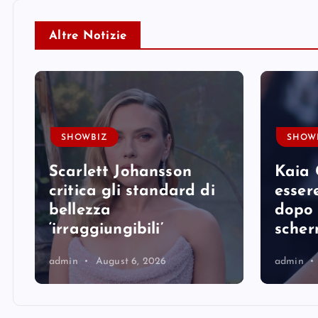
Altre Notizie
SHOWBIZ
SHOW
Scarlett Johansson
Kaia 
e
critica gli standard di
essere
bellezza
dopo 
‘irraggiungibili’
sche
admin
August 6, 2026
admin