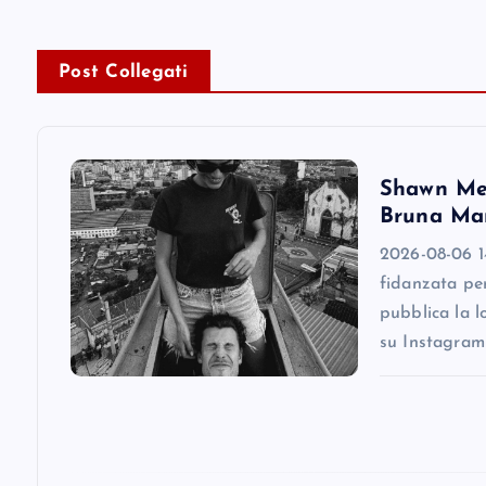
t
n
Post Collegati
a
v
Shawn Men
Bruna Mar
i
2026-08-06 1
fidanzata pe
g
pubblica la l
su Instagram
a
t