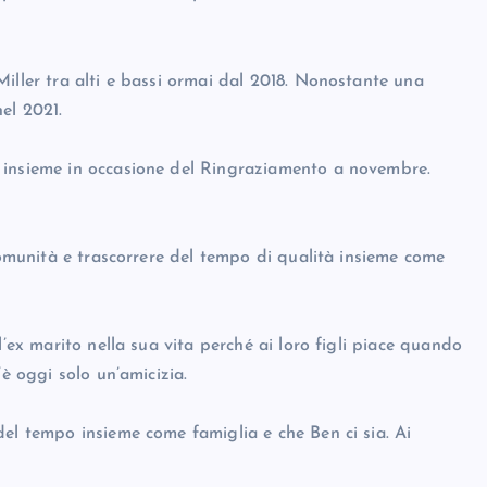
iller tra alti e bassi ormai dal 2018. Nonostante una
el 2021.
 insieme in occasione del Ringraziamento a novembre.
 comunità e trascorrere del tempo di qualità insieme come
l’ex marito nella sua vita perché ai loro figli piace quando
’è oggi solo un’amicizia.
del tempo insieme come famiglia e che Ben ci sia. Ai