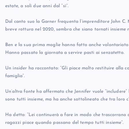
estate, a soli due anni dal “sì”.
Dal canto suo la Garner frequenta l’imprenditore John C. M
breve rottura nel 2020, sembra che siano tornati insieme n
Ben e la sua prima moglie hanno fatto anche volontariato
Hanno passato la giornata a servire pasti ai senzatetto.
Un insider ha raccontato: “Gli piace molto restituire alla
famiglia”.
Un’altra fonte ha affermato che Jennifer vuole “includere” 
sono tutti insieme, ma ha anche sottolineato che tra loro c
Ha detto: “Lei continuerà a fare in modo che trascorrano 
ragazzi piace quando passano del tempo tutti insieme”.