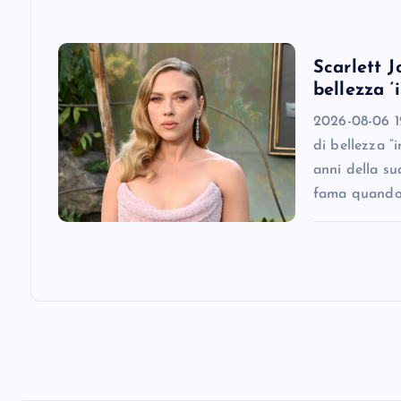
i
o
Scarlett J
bellezza ‘
n
2026-08-06 12
di bellezza “
anni della su
fama quando