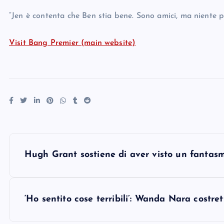
“Jen è contenta che Ben stia bene. Sono amici, ma niente pi
Visit Bang Premier (main website)
P
Hugh Grant sostiene di aver visto un fantasm
o
s
‘Ho sentito cose terribili’: Wanda Nara costrett