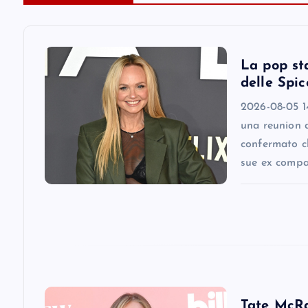
a
v
La pop st
delle Spic
i
2026-08-05 1
una reunion 
g
confermato ch
sue ex comp
a
t
i
o
Tate McRae