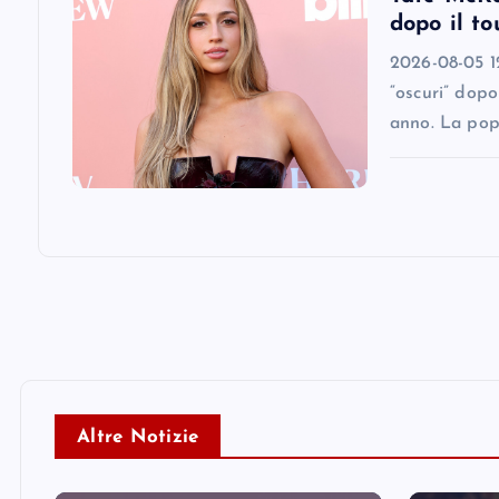
dopo il to
n
2026-08-05 12
“oscuri” dopo
anno. La pop
Altre Notizie