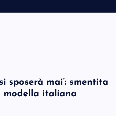
l
o
t
i sposerà mai’: smentita
a modella italiana