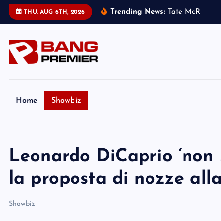
S
Trending News:
T
a
t
e
M
c
R
a
e
h
a
THU. AUG 6TH, 2026
k
i
p
t
o
c
o
Home
Showbiz
n
t
e
Leonardo DiCaprio ‘non s
n
t
la proposta di nozze all
Showbiz