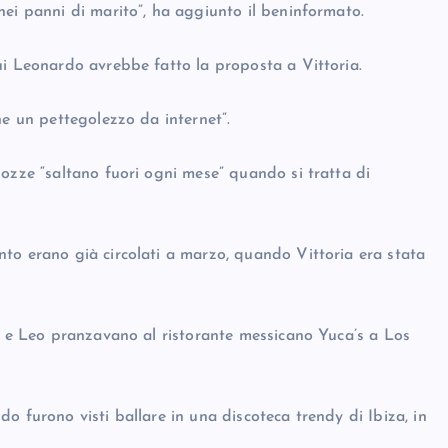
nei panni di marito”, ha aggiunto il beninformato.
ui Leonardo avrebbe fatto la proposta a Vittoria.
he un pettegolezzo da internet”.
ozze “saltano fuori ogni mese” quando si tratta di
to erano già circolati a marzo, quando Vittoria era stata
ei e Leo pranzavano al ristorante messicano Yuca’s a Los
o furono visti ballare in una discoteca trendy di Ibiza, in