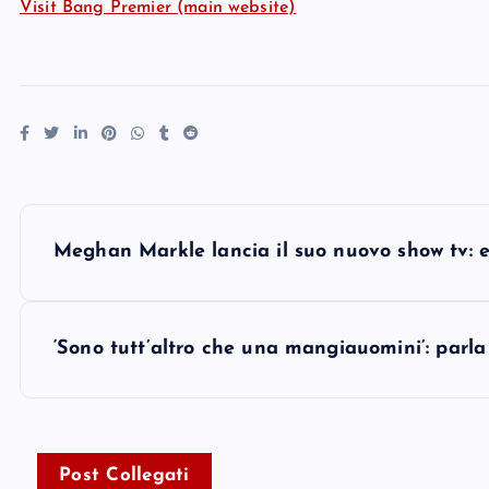
Visit Bang Premier (main website)
P
Meghan Markle lancia il suo nuovo show tv: ec
o
s
‘Sono tutt’altro che una mangiauomini’: parla
t
n
Post Collegati