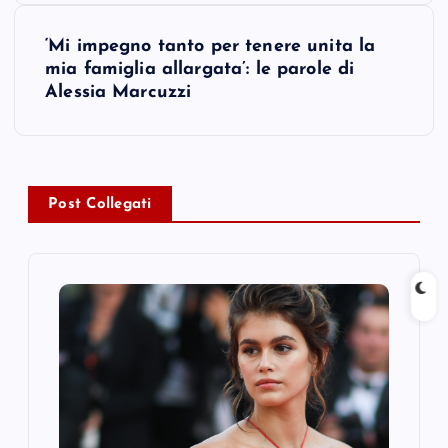
s
‘Mi impegno tanto per tenere unita la
t
mia famiglia allargata’: le parole di
Alessia Marcuzzi
n
a
v
Post Collegati
i
g
a
t