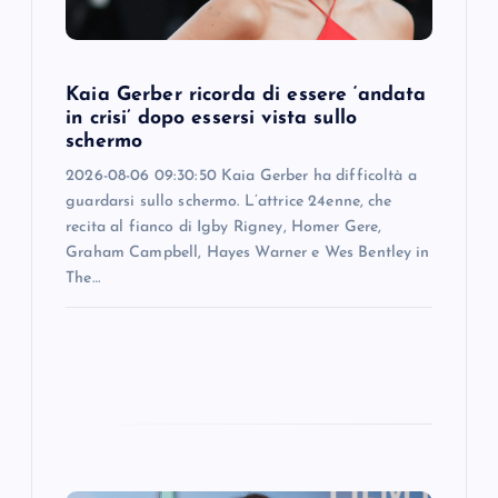
i
o
Kaia Gerber ricorda di essere ‘andata
n
in crisi’ dopo essersi vista sullo
schermo
2026-08-06 09:30:50 Kaia Gerber ha difficoltà a
guardarsi sullo schermo. L’attrice 24enne, che
recita al fianco di Igby Rigney, Homer Gere,
Graham Campbell, Hayes Warner e Wes Bentley in
The…