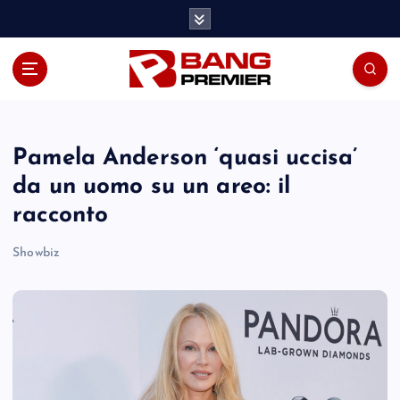
S
k
i
p
t
o
c
o
Pamela Anderson ‘quasi uccisa’
n
da un uomo su un areo: il
t
racconto
e
n
Showbiz
t