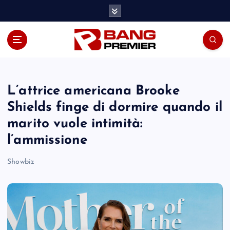
S
k
i
p
t
o
c
o
L’attrice americana Brooke
n
Shields finge di dormire quando il
t
marito vuole intimità:
e
n
l’ammissione
t
Showbiz