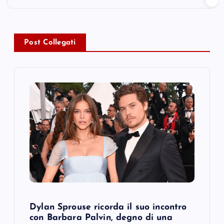
a
v
Post Collegati
i
g
a
t
i
o
Dylan Sprouse ricorda il suo incontro
n
con Barbara Palvin, degno di una