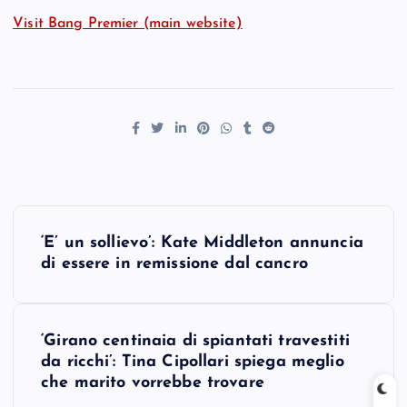
Visit Bang Premier (main website)
P
‘E’ un sollievo’: Kate Middleton annuncia
o
di essere in remissione dal cancro
s
‘Girano centinaia di spiantati travestiti
t
da ricchi’: Tina Cipollari spiega meglio
che marito vorrebbe trovare
n