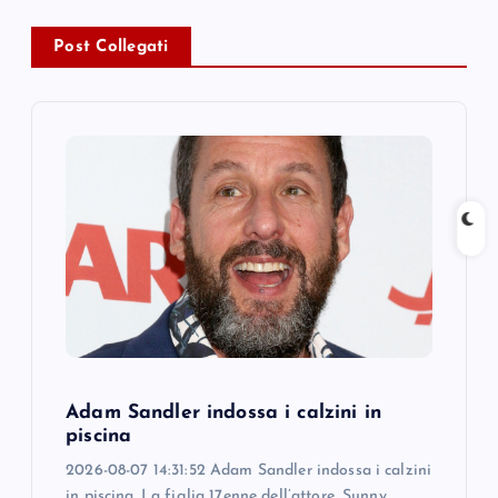
a
v
Post Collegati
i
g
a
t
i
o
Adam Sandler indossa i calzini in
n
piscina
2026-08-07 14:31:52 Adam Sandler indossa i calzini
in piscina. La figlia 17enne dell’attore, Sunny