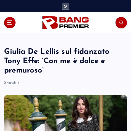
S
k
i
p
t
o
c
o
Giulia De Lellis sul fidanzato
n
Tony Effe: ‘Con me è dolce e
t
premuroso’
e
n
Showbiz
t