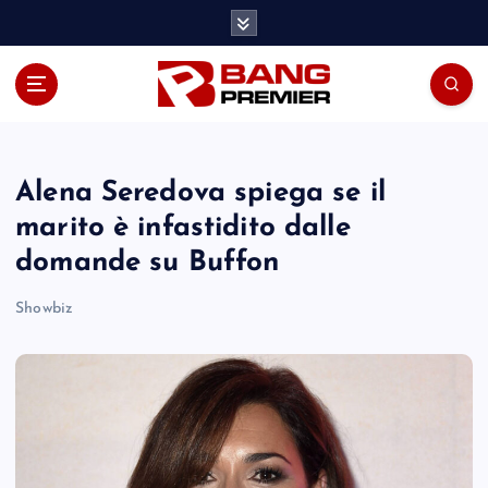
S
k
i
p
t
o
c
o
Alena Seredova spiega se il
n
marito è infastidito dalle
t
domande su Buffon
e
n
Showbiz
t