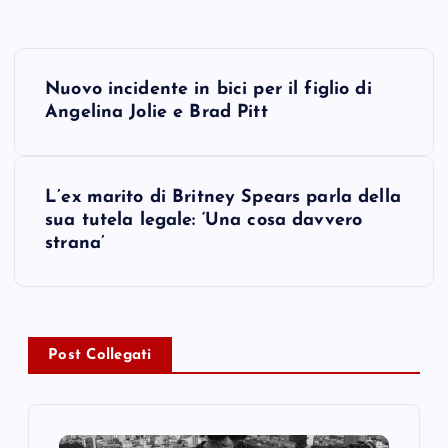
P
Nuovo incidente in bici per il figlio di
o
Angelina Jolie e Brad Pitt
s
L’ex marito di Britney Spears parla della
t
sua tutela legale: ‘Una cosa davvero
strana’
n
a
v
Post Collegati
i