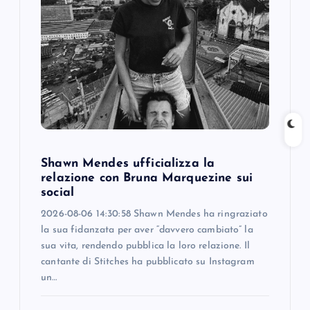
g
a
t
i
o
Shawn Mendes ufficializza la
n
relazione con Bruna Marquezine sui
social
2026-08-06 14:30:58 Shawn Mendes ha ringraziato
la sua fidanzata per aver “davvero cambiato” la
sua vita, rendendo pubblica la loro relazione. Il
cantante di Stitches ha pubblicato su Instagram
un…