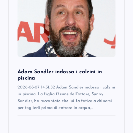
g
a
t
i
o
Adam Sandler indossa i calzini in
n
piscina
2026-08-07 14:31:52 Adam Sandler indossa i calzini
in piscina. La figlia 17enne dell’attore, Sunny
Sandler, ha raccontato che lui fa fatica a chinarsi
per toglierli prima di entrare in acqua,…