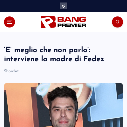
S
k
i
p
t
o
c
o
‘E’ meglio che non parlo’:
n
interviene la madre di Fedez
t
e
Showbiz
n
t