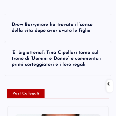
P
Drew Barrymore ha trovato il ‘senso’
o
della vita dopo aver avuto le figlie
s
‘E’ bigiotteria!’: Tina Cipollari torna sul
t
trono di ‘Uomini e Donne’ e commenta i
primi corteggiatori e i loro regali
n
a
v
Post Collegati
i