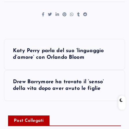
P
Katy Perry parla del suo ‘linguaggio
o
d’amore’ con Orlando Bloom
s
Drew Barrymore ha trovato il ‘senso’
t
della vita dopo aver avuto le figlie
n
a
Post Collegati