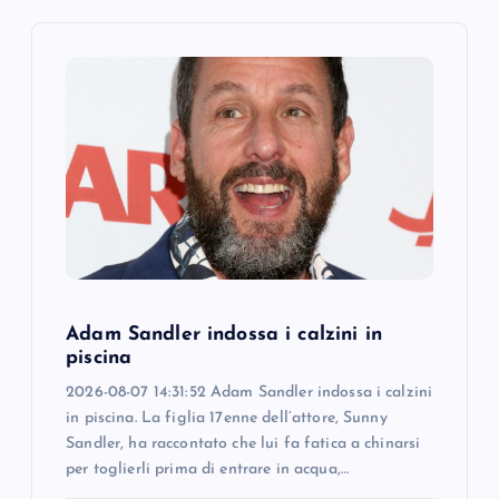
v
i
g
a
t
i
o
Adam Sandler indossa i calzini in
piscina
n
2026-08-07 14:31:52 Adam Sandler indossa i calzini
in piscina. La figlia 17enne dell’attore, Sunny
Sandler, ha raccontato che lui fa fatica a chinarsi
per toglierli prima di entrare in acqua,…