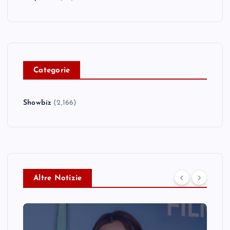
C
ategorie
Showbiz
(2,166)
Altre Notizie