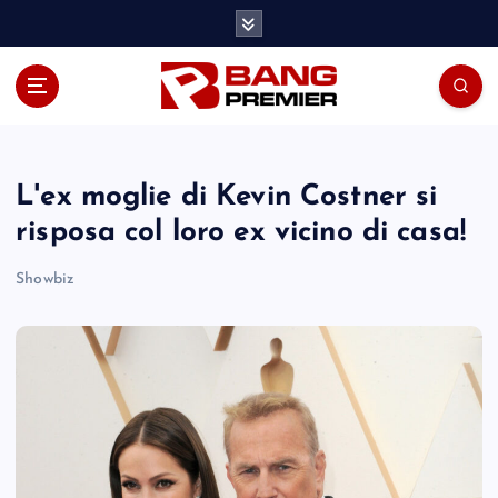
S
k
i
p
t
o
c
o
L'ex moglie di Kevin Costner si
n
risposa col loro ex vicino di casa!
t
e
Showbiz
n
t