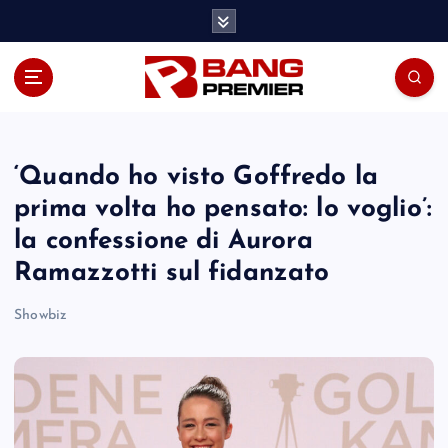
S
k
i
p
t
o
c
o
‘Quando ho visto Goffredo la
n
prima volta ho pensato: lo voglio’:
t
la confessione di Aurora
e
n
Ramazzotti sul fidanzato
t
Showbiz