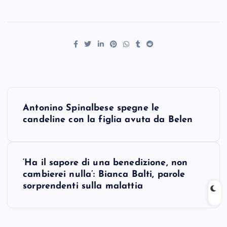
P
Antonino Spinalbese spegne le
o
candeline con la figlia avuta da Belen
s
‘Ha il sapore di una benedizione, non
t
cambierei nulla’: Bianca Balti, parole
sorprendenti sulla malattia
n
a