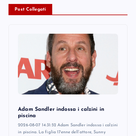
v
Post Collegati
i
g
a
t
i
o
Adam Sandler indossa i calzini in
n
piscina
2026-08-07 14:31:52 Adam Sandler indossa i calzini
in piscina. La figlia 17enne dell’attore, Sunny