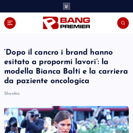
S
k
i
p
t
o
c
o
‘Dopo il cancro i brand hanno
n
esitato a propormi lavori’: la
t
modella Bianca Balti e la carriera
e
n
da paziente oncologica
t
Showbiz