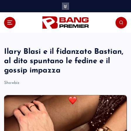
S
k
i
p
t
o
c
o
Ilary Blasi e il fidanzato Bastian,
n
al dito spuntano le fedine e il
t
gossip impazza
e
n
Showbiz
t