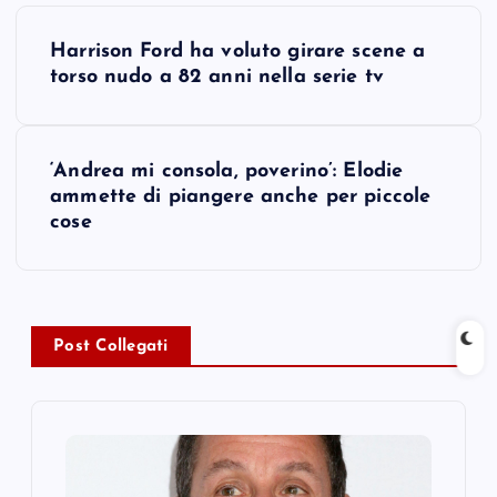
P
Harrison Ford ha voluto girare scene a
o
torso nudo a 82 anni nella serie tv
s
‘Andrea mi consola, poverino’: Elodie
t
ammette di piangere anche per piccole
cose
n
a
v
Post Collegati
i
g