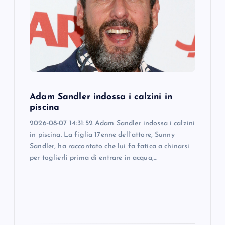
a
t
i
o
Adam Sandler indossa i calzini in
n
piscina
2026-08-07 14:31:52 Adam Sandler indossa i calzini
in piscina. La figlia 17enne dell’attore, Sunny
Sandler, ha raccontato che lui fa fatica a chinarsi
per toglierli prima di entrare in acqua,…