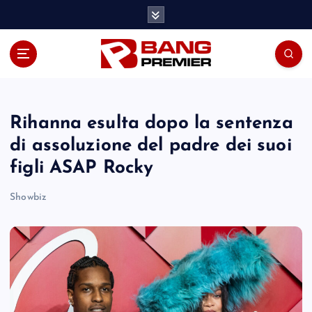
S
k
i
p
t
o
c
o
Rihanna esulta dopo la sentenza
n
di assoluzione del padre dei suoi
t
figli ASAP Rocky
e
n
Showbiz
t