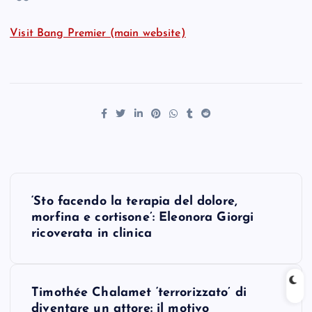
Visit Bang Premier (main website)
P
‘Sto facendo la terapia del dolore,
o
morfina e cortisone’: Eleonora Giorgi
ricoverata in clinica
s
t
Timothée Chalamet ‘terrorizzato’ di
diventare un attore: il motivo