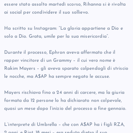
essere stato assolto martedì scorso, Rihanna si è rivolta
ai social per condividere il suo sollievo.
Ha scritto su Instagram: “La gloria appartiene a Dio e
solo a Dio. Grata, umile per la sua misericordia”.
Durante il processo, Ephron aveva affermato che il
rapper vincitore di un Grammy – il cui vero nome è
Rakim Mayers – gli aveva sparato colpendogli di striscio
le nocche, ma A$AP ha sempre negato le accuse.
Mayers rischiava fino a 24 anni di carcere, ma la giuria
formata da 12 persone lo ha dichiarato non colpevole,
quasi un mese dopo l’inizio del processo a fine gennaio.
L’interprete di Umbrella – che con A$AP ha i figli RZA,
2 anni, e Riot, 18 mesi – era seduta dietro il suo