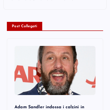
n
a
v
Post Collegati
i
g
a
t
i
o
Adam Sandler indossa i calzini in