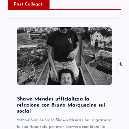
v
Post Collegati
i
g
a
t
i
o
Shawn Mendes ufficializza la
n
relazione con Bruna Marquezine sui
social
2026-08-06 14:30:58 Shawn Mendes ha ringraziato
la sua fidanzata per aver “davvero cambiato” la