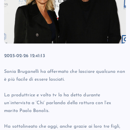
2025-02-26 12:41:13
Sonia Bruganelli ha affermato che lasciare qualcuno non
è più facile di essere lasciati.
La produttrice e volto tv lo ha detto durante
un’intervista a ‘Chi’ parlando della rottura con l’ex
marito Paolo Bonolis.
Ha sottolineato che oggi, anche grazie ai loro tre figli,