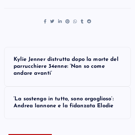
P
Kylie Jenner distrutta dopo la morte del
o
parrucchiere 34enne: ‘Non so come
andare avanti’
s
t
‘La sostengo in tutto, sono orgoglioso’:
Andrea Iannone e la fidanzata Elodie
n
a