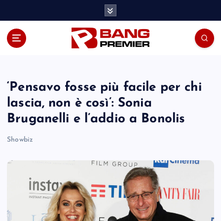
S
k
i
p
t
o
c
o
‘Pensavo fosse più facile per chi
n
lascia, non è così’: Sonia
t
Bruganelli e l’addio a Bonolis
e
n
Showbiz
t