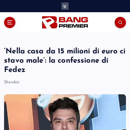
S
k
i
p
t
o
c
o
‘Nella casa da 15 milioni di euro ci
n
stavo male’: la confessione di
t
Fedez
e
n
Showbiz
t