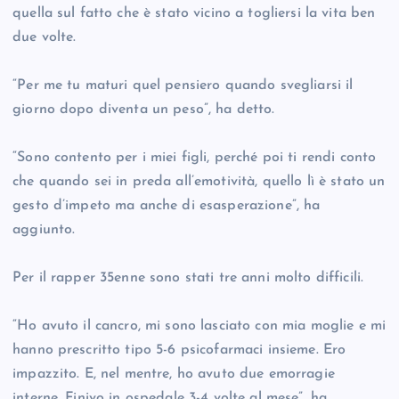
quella sul fatto che è stato vicino a togliersi la vita ben
due volte.
“Per me tu maturi quel pensiero quando svegliarsi il
giorno dopo diventa un peso”, ha detto.
“Sono contento per i miei figli, perché poi ti rendi conto
che quando sei in preda all’emotività, quello lì è stato un
gesto d’impeto ma anche di esasperazione”, ha
aggiunto.
Per il rapper 35enne sono stati tre anni molto difficili.
“Ho avuto il cancro, mi sono lasciato con mia moglie e mi
hanno prescritto tipo 5-6 psicofarmaci insieme. Ero
impazzito. E, nel mentre, ho avuto due emorragie
interne. Finivo in ospedale 3-4 volte al mese”, ha