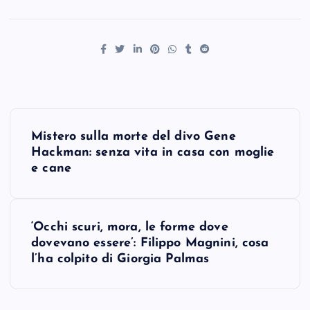
P
Mistero sulla morte del divo Gene
o
Hackman: senza vita in casa con moglie
e cane
s
t
‘Occhi scuri, mora, le forme dove
dovevano essere’: Filippo Magnini, cosa
n
l’ha colpito di Giorgia Palmas
a