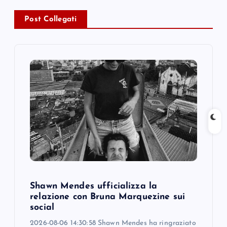
v
Post Collegati
i
g
a
t
i
o
n
Shawn Mendes ufficializza la
relazione con Bruna Marquezine sui
social
2026-08-06 14:30:58 Shawn Mendes ha ringraziato