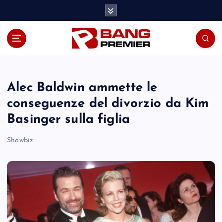
S
k
i
p
t
o
c
o
Alec Baldwin ammette le
n
conseguenze del divorzio da Kim
t
Basinger sulla figlia
e
n
Showbiz
t