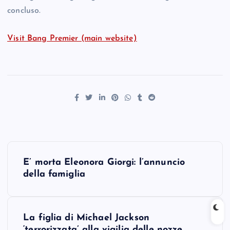
concluso.
Visit Bang Premier (main website)
P
E’ morta Eleonora Giorgi: l’annuncio
o
della famiglia
s
La figlia di Michael Jackson
t
‘terrorizzata’ alla vigilia delle nozze