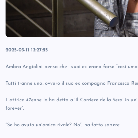
2025-03-11 13:27:55
Ambra Angiolini pensa che i suoi ex erano forse “casi uman
Tutti tranne uno, ovvero il suo ex compagno Francesco Reng
L’attrice 47enne lo ha detto a ‘Il Corriere della Sera’ in un’
forever”.
“Se ho avuto un’amica rivale? No”, ha fatto sapere.