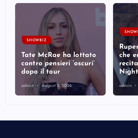
SHOW
SHOWBIZ
Ruper
Tate McRae ha lottato
che er
contro pensieri ‘oscuri’
recit
dopo il tour
Nigh
admin
August 5, 2026
admin