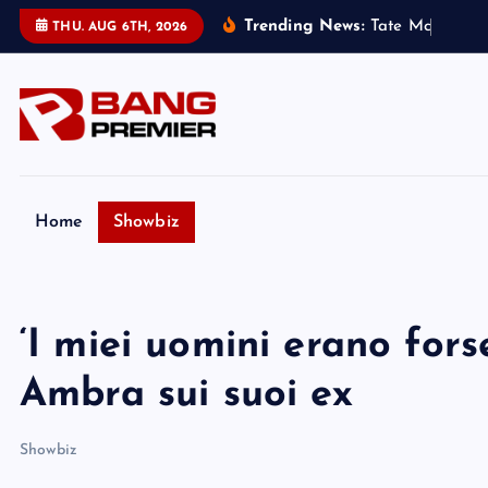
S
Trending News:
T
a
t
e
M
c
R
a
e
h
a
THU. AUG 6TH, 2026
k
i
p
t
o
c
o
Home
Showbiz
n
t
e
‘I miei uomini erano forse
n
t
Ambra sui suoi ex
Showbiz