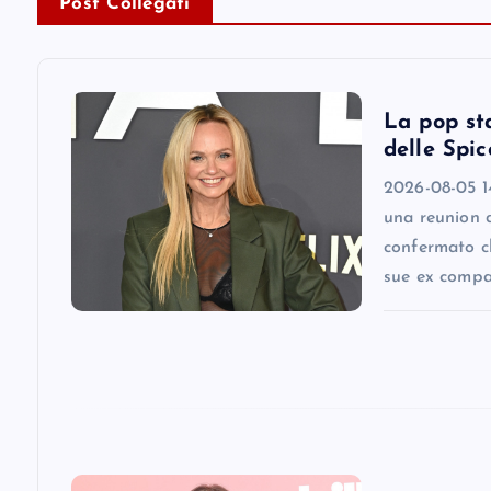
a
Post Collegati
v
i
La pop st
delle Spic
g
2026-08-05 1
una reunion 
a
confermato ch
sue ex comp
t
i
o