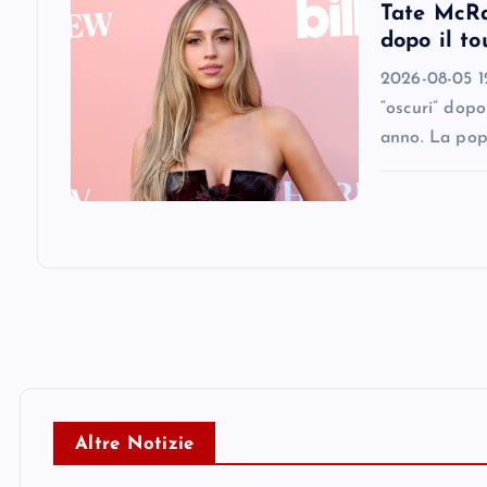
n
Tate McRae
dopo il to
2026-08-05 12
“oscuri” dopo
anno. La pop
Altre Notizie