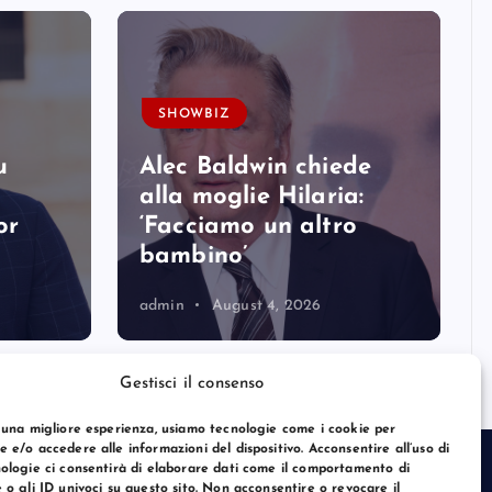
SHOWBIZ
u
Alec Baldwin chiede
alla moglie Hilaria:
or
‘Facciamo un altro
bambino’
admin
August 4, 2026
Gestisci il consenso
 una migliore esperienza, usiamo tecnologie come i cookie per
 e/o accedere alle informazioni del dispositivo. Acconsentire all’uso di
ologie ci consentirà di elaborare dati come il comportamento di
 o gli ID univoci su questo sito. Non acconsentire o revocare il