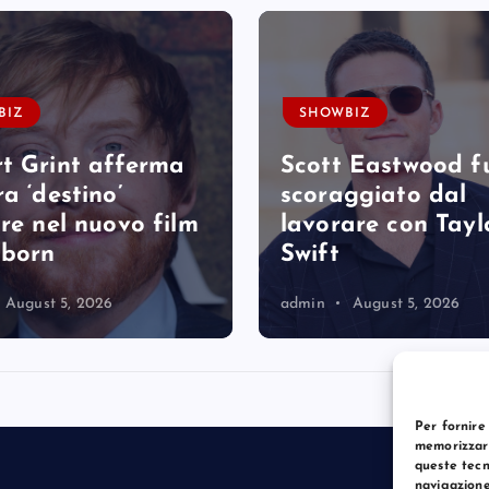
BIZ
SHOWBIZ
t Grint afferma
Scott Eastwood f
a ‘destino’
scoraggiato dal
are nel nuovo film
lavorare con Tayl
tborn
Swift
August 5, 2026
admin
August 5, 2026
Per fornire
memorizzare
queste tecn
navigazione