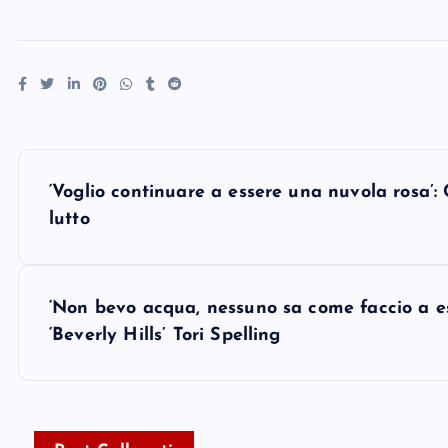
P
‘Voglio continuare a essere una nuvola rosa’: 
o
lutto
s
‘Non bevo acqua, nessuno sa come faccio a ess
t
‘Beverly Hills’ Tori Spelling
n