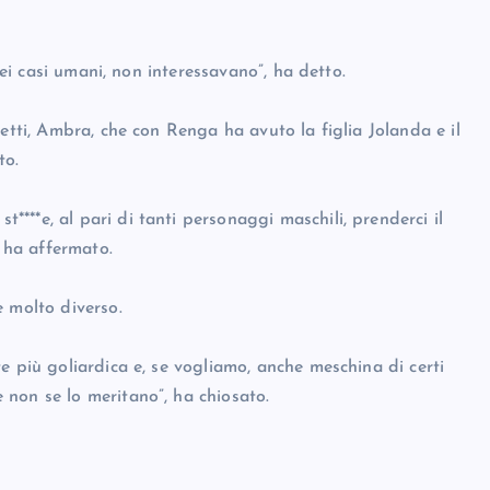
dei casi umani, non interessavano”, ha detto.
etti, Ambra, che con Renga ha avuto la figlia Jolanda e il
to.
**e, al pari di tanti personaggi maschili, prenderci il
, ha affermato.
è molto diverso.
e più goliardica e, se vogliamo, anche meschina di certi
non se lo meritano”, ha chiosato.