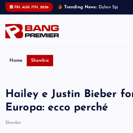
S
Trending News:
D
y
l
a
n
S
p
r
o
u
s
e
r
FRI. AUG 7TH, 2026
k
i
p
t
o
c
o
Home
Showbiz
n
t
e
Hailey e Justin Bieber for
n
t
Europa: ecco perché
Showbiz