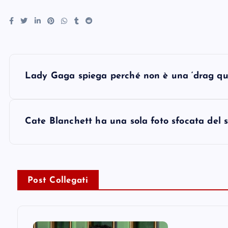
P
Lady Gaga spiega perché non è una ‘drag que
o
s
Cate Blanchett ha una sola foto sfocata del 
t
n
Post Collegati
a