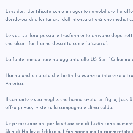
L’insider, identificato come un agente immobiliare, ha aff
desiderosi di allontanarsi dall’intensa attenzione mediatic
Le voci sul loro possibile trasferimento arrivano dopo set
che alcuni fan hanno descritto come “bizzarro”.
La fonte immobiliare ha aggiunto allo US Sun: “Ci hanno d
Hanno anche notato che Justin ha espresso interesse a tr
America.
Il cantante e sua moglie, che hanno avuto un figlio, Jack 
offra privacy, viste sulla campagna e clima caldo.
Le preoccupazioni per la situazione di Justin sono aumen
Skin di Hailey a febbraio. I fan hanno molto commentato 