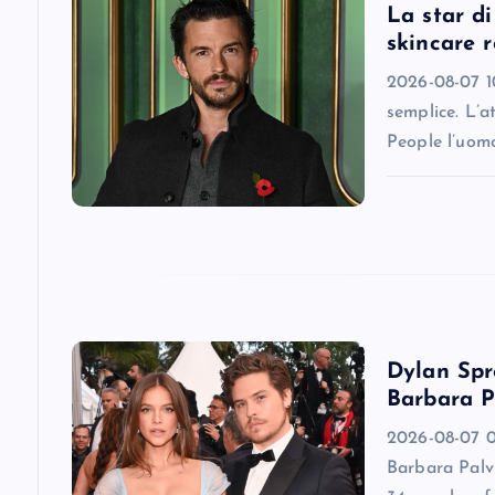
v
La star d
skincare r
i
2026-08-07 10
semplice. L’a
g
People l’uomo
a
t
i
Dylan Spro
o
Barbara P
2026-08-07 0
n
Barbara Palv