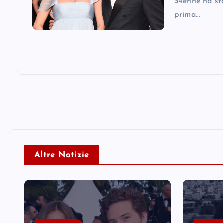
34enne ha sfa
prima…
Altre Notizie