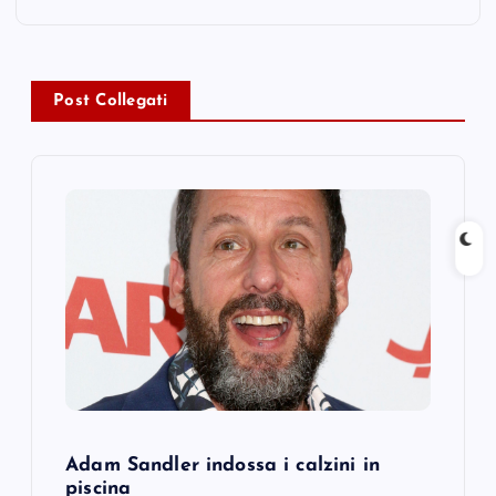
n
a
v
Post Collegati
i
g
a
t
i
o
Adam Sandler indossa i calzini in
n
piscina