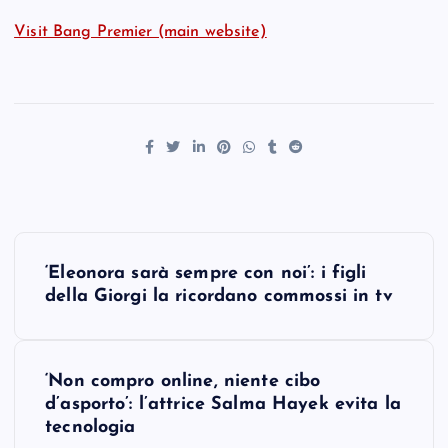
Visit Bang Premier (main website)
P
‘Eleonora sarà sempre con noi’: i figli
o
della Giorgi la ricordano commossi in tv
s
‘Non compro online, niente cibo
t
d’asporto’: l’attrice Salma Hayek evita la
tecnologia