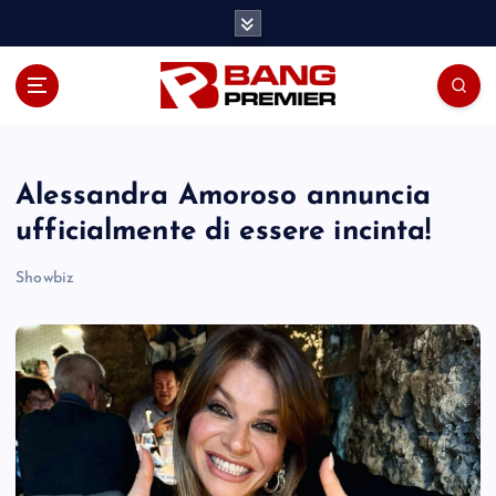
S
k
i
p
t
o
c
o
Alessandra Amoroso annuncia
n
ufficialmente di essere incinta!
t
e
Showbiz
n
t