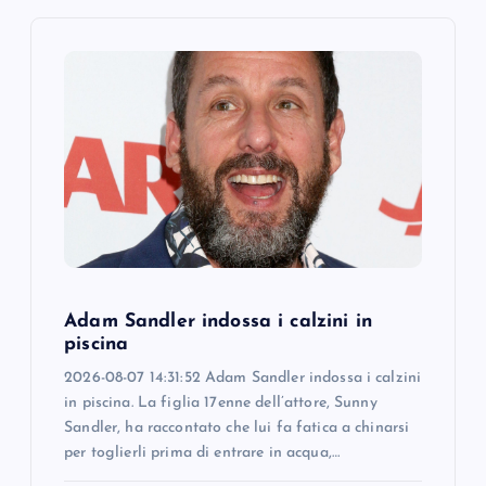
i
g
a
t
i
o
Adam Sandler indossa i calzini in
n
piscina
2026-08-07 14:31:52 Adam Sandler indossa i calzini
in piscina. La figlia 17enne dell’attore, Sunny
Sandler, ha raccontato che lui fa fatica a chinarsi
per toglierli prima di entrare in acqua,…