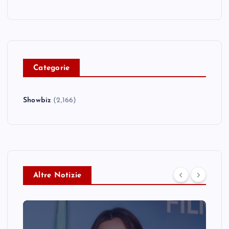
C
ategorie
Showbiz
(2,166)
Altre Notizie