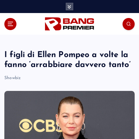
S
k
i
p
t
o
c
o
I figli di Ellen Pompeo a volte la
n
fanno ‘arrabbiare davvero tanto’
t
e
Showbiz
n
t