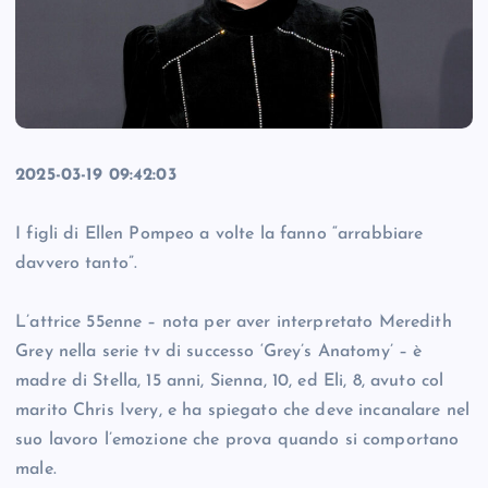
2025-03-19 09:42:03
I figli di Ellen Pompeo a volte la fanno “arrabbiare
davvero tanto”.
L’attrice 55enne – nota per aver interpretato Meredith
Grey nella serie tv di successo ‘Grey’s Anatomy’ – è
madre di Stella, 15 anni, Sienna, 10, ed Eli, 8, avuto col
marito Chris Ivery, e ha spiegato che deve incanalare nel
suo lavoro l’emozione che prova quando si comportano
male.