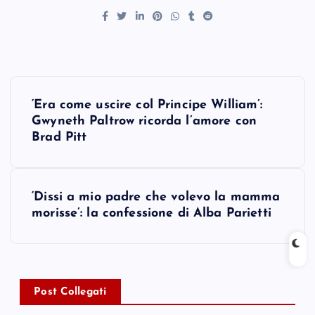
P
‘Era come uscire col Principe William’:
o
Gwyneth Paltrow ricorda l’amore con
Brad Pitt
s
t
‘Dissi a mio padre che volevo la mamma
morisse’: la confessione di Alba Parietti
n
a
v
Post Collegati