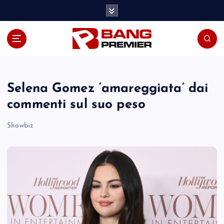
S
k
i
p
t
o
c
o
Selena Gomez ‘amareggiata’ dai
n
commenti sul suo peso
t
e
Showbiz
n
t