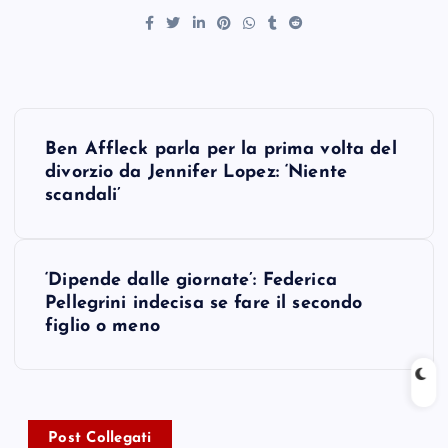
P
Ben Affleck parla per la prima volta del
o
divorzio da Jennifer Lopez: ‘Niente
scandali’
s
t
‘Dipende dalle giornate’: Federica
Pellegrini indecisa se fare il secondo
n
figlio o meno
a
v
Post Collegati