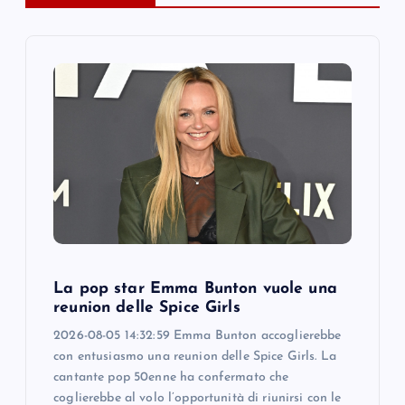
i
g
a
t
i
o
n
La pop star Emma Bunton vuole una
reunion delle Spice Girls
2026-08-05 14:32:59 Emma Bunton accoglierebbe
con entusiasmo una reunion delle Spice Girls. La
cantante pop 50enne ha confermato che
coglierebbe al volo l’opportunità di riunirsi con le