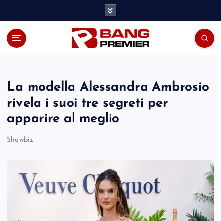
S
k
i
p
t
o
c
o
La modella Alessandra Ambrosio
n
rivela i suoi tre segreti per
t
apparire al meglio
e
n
Showbiz
t