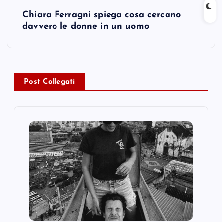
s
Chiara Ferragni spiega cosa cercano
t
davvero le donne in un uomo
n
a
Post Collegati
v
i
g
a
t
i