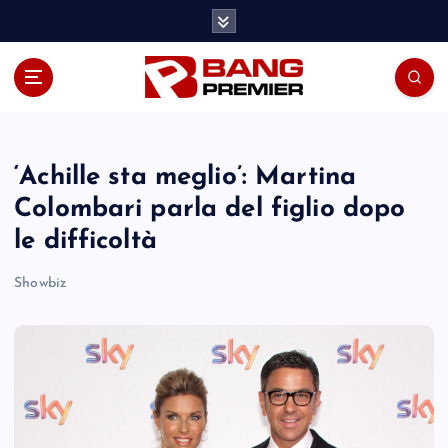
S
k
i
p
t
o
c
o
‘Achille sta meglio’: Martina
n
Colombari parla del figlio dopo
t
le difficoltà
e
n
Showbiz
t