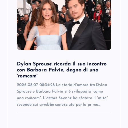
g
a
t
i
o
Dylan Sprouse ricorda il suo incontro
con Barbara Palvin, degno di una
n
'romcom'
2026-08-07 08:34:28 La storia d’amore tra Dylan
Sprouse e Barbara Palvin si è sviluppata “come
una romcom”. L’attore 34enne ha sfatato il “mito”
secondo cui avrebbe conosciuto per la prima…