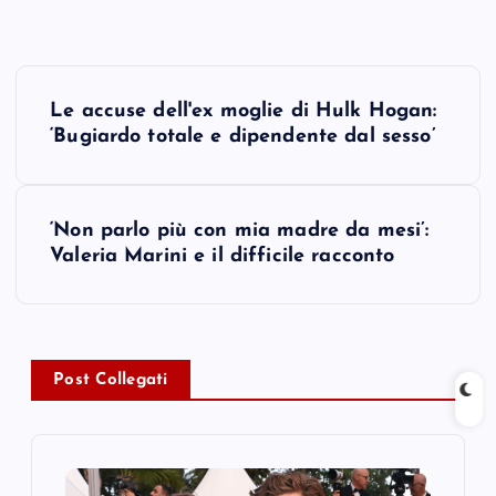
P
Le accuse dell'ex moglie di Hulk Hogan:
o
‘Bugiardo totale e dipendente dal sesso’
s
‘Non parlo più con mia madre da mesi’:
t
Valeria Marini e il difficile racconto
n
a
Post Collegati
v
i