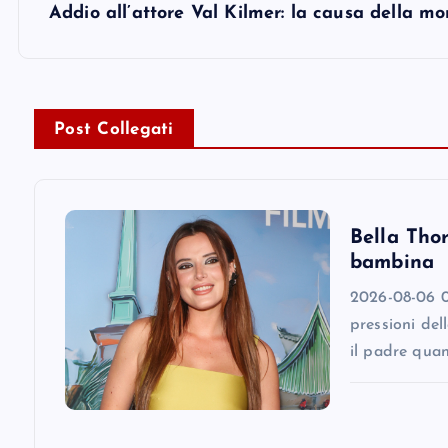
s
Addio all’attore Val Kilmer: la causa della mo
t
n
Post Collegati
a
v
Bella Tho
bambina
i
2026-08-06 08
pressioni del
g
il padre qua
a