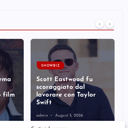
SHOWBIZ
erma
Scott Eastwood fu
scoraggiato dal
 film
lavorare con Taylor
Swift
admin
August 5, 2026