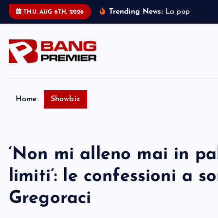
S
Trending News:
L
a
p
o
p
s
t
a
r
E
THU. AUG 6TH, 2026
k
i
p
t
o
c
o
Home
Showbiz
n
t
e
‘Non mi alleno mai in pa
n
t
limiti’: le confessioni a 
Gregoraci