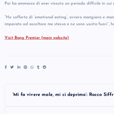
Poi ha ammesso di aver vissuto un periodo difficile in cu
“Ho sofferto di ‘emotional eating’, ovvero mangiavo e man
imparato ad ascoltare me stessa e ne sono uscita fuori”, h
Visit Bang Premier (main website)
P
‘Mi fa vivere male, mi ci deprimo’: Rocco Siff
o