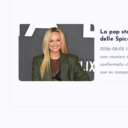
t
i
La pop st
o
delle Spic
2026-08-05 1
n
una reunion 
confermato ch
sue ex comp