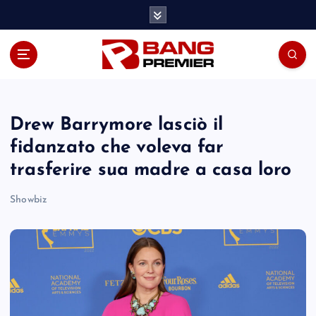
S
k
i
p
t
o
c
o
Drew Barrymore lasciò il
n
fidanzato che voleva far
t
trasferire sua madre a casa loro
e
n
Showbiz
t