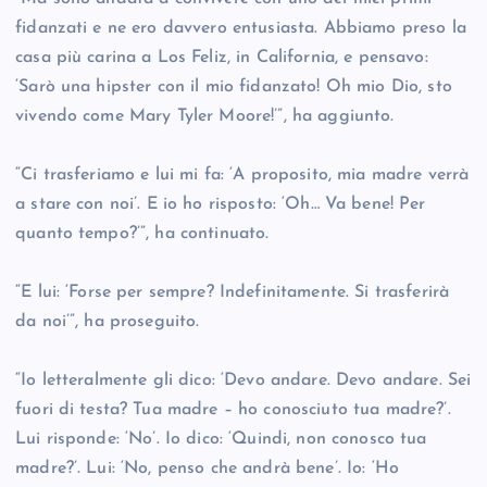
fidanzati e ne ero davvero entusiasta. Abbiamo preso la
casa più carina a Los Feliz, in California, e pensavo:
‘Sarò una hipster con il mio fidanzato! Oh mio Dio, sto
vivendo come Mary Tyler Moore!’”, ha aggiunto.
“Ci trasferiamo e lui mi fa: ‘A proposito, mia madre verrà
a stare con noi’. E io ho risposto: ‘Oh… Va bene! Per
quanto tempo?’”, ha continuato.
“E lui: ‘Forse per sempre? Indefinitamente. Si trasferirà
da noi’”, ha proseguito.
“Io letteralmente gli dico: ‘Devo andare. Devo andare. Sei
fuori di testa? Tua madre – ho conosciuto tua madre?’.
Lui risponde: ‘No’. Io dico: ‘Quindi, non conosco tua
madre?’. Lui: ‘No, penso che andrà bene’. Io: ‘Ho