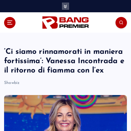
S
k
i
p
t
o
c
o
‘Ci siamo rinnamorati in maniera
n
fortissima’: Vanessa Incontrada e
t
il ritorno di fiamma con l’ex
e
n
Showbiz
t