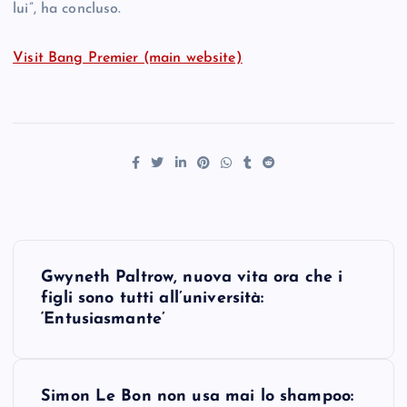
lui”, ha concluso.
Visit Bang Premier (main website)
P
Gwyneth Paltrow, nuova vita ora che i
o
figli sono tutti all’università:
‘Entusiasmante’
s
t
Simon Le Bon non usa mai lo shampoo: