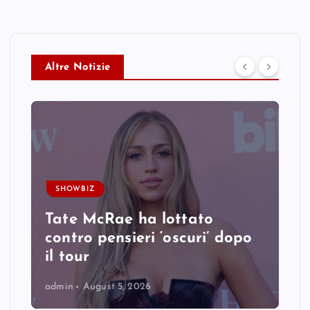
Altre Notizie
SHOWBIZ
Tate McRae ha lottato
contro pensieri ‘oscuri’ dopo
il tour
admin
August 5, 2026