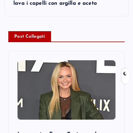
lava i capelli con argilla e aceto
n
a
v
Post Collegati
i
g
a
t
i
o