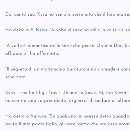
Dal canto suo, Kyra ha sempre sostenuto che il loro matrimo
Ha detto a E! News: “A volte ci sono scintille, a volte c’è so
“A volte è romantico della serie che pensi: ‘Oh mio Dio’. E
affidabile”, ha affermato.
“Il segreto di un matrimonio duraturo è non prendere consig
scherzato.
Kyra – che ha i figli Travis, 35 anni, e Sosie, 33, con Kevi
ha sentito una sorprendente “urgenza” di andare all’altare 
Ha detto a Vulture: “Se qualcuno mi avesse detto quando a
avuto il mio primo figlio, gli avrei detto che era assoluta