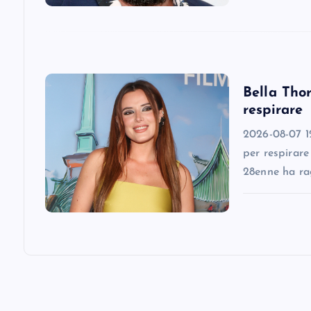
t
i
Bella Thor
o
respirare
n
2026-08-07 12
per respirare
28enne ha ra