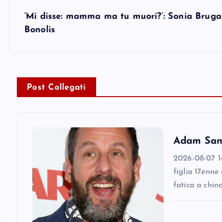
s
‘Mi disse: mamma ma tu muori?’: Sonia Brugane
Bonolis
t
n
Post Collegati
a
v
Adam Sandl
i
2026-08-07 14
figlia 17enne
g
fatica a chin
a