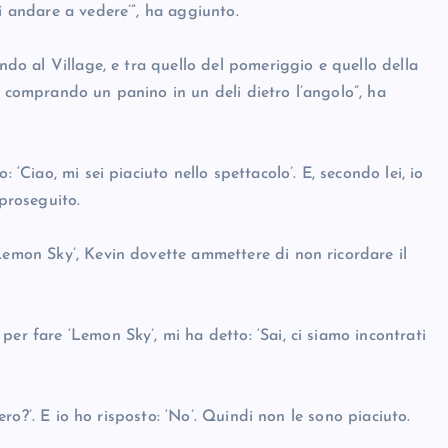
i andare a vedere’”, ha aggiunto.
endo al Village, e tra quello del pomeriggio e quello della
o comprando un panino in un deli dietro l’angolo”, ha
 ‘Ciao, mi sei piaciuto nello spettacolo’. E, secondo lei, io
 proseguito.
Lemon Sky’, Kevin dovette ammettere di non ricordare il
er fare ‘Lemon Sky’, mi ha detto: ‘Sai, ci siamo incontrati
vero?’. E io ho risposto: ‘No’. Quindi non le sono piaciuto.