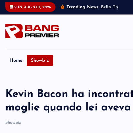
S
Trending News:
B
e
l
l
a
T
h
o
r
n
e
:
SUN. AUG 9TH, 2026
k
i
p
t
o
c
o
Home
Showbiz
n
t
e
Kevin Bacon ha incontrat
n
t
moglie quando lei aveva 
Showbiz