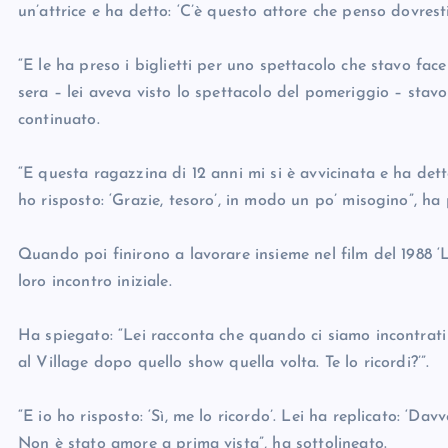
un’attrice e ha detto: ‘C’è questo attore che penso dovrest
“E le ha preso i biglietti per uno spettacolo che stavo fac
sera – lei aveva visto lo spettacolo del pomeriggio – stav
continuato.
“E questa ragazzina di 12 anni mi si è avvicinata e ha detto:
ho risposto: ‘Grazie, tesoro’, in modo un po’ misogino”, ha
Quando poi finirono a lavorare insieme nel film del 1988 ‘
loro incontro iniziale.
Ha spiegato: “Lei racconta che quando ci siamo incontrati p
al Village dopo quello show quella volta. Te lo ricordi?’”.
“E io ho risposto: ‘Sì, me lo ricordo’. Lei ha replicato: ‘Dav
Non è stato amore a prima vista”, ha sottolineato.