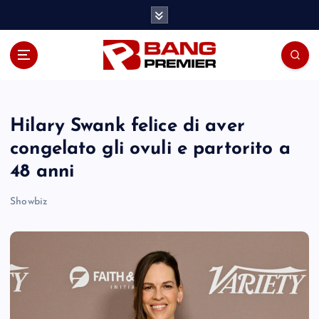
S
k
i
p
t
o
c
o
Hilary Swank felice di aver
n
congelato gli ovuli e partorito a
t
48 anni
e
n
Showbiz
t