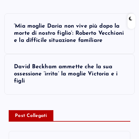
P
‘Mia moglie Daria non vive più dopo la
o
morte di nostro figlio’: Roberto Vecchioni
e la difficile situazione familiare
s
t
David Beckham ammette che la sua
ossessione ‘irrita’ la moglie Victoria e i
n
figli
a
v
Post Collegati
i