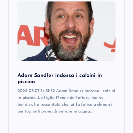
g
a
t
i
o
n
Adam Sandler indossa i calzini in
piscina
2026-08-07 14:31:52 Adam Sandler indossa i calzini
in piscina. La figlia 17enne dell’attore, Sunny
Sandler, ha raccontato che lui fa fatica a chinarsi
per toglierli prima di entrare in acqua,…