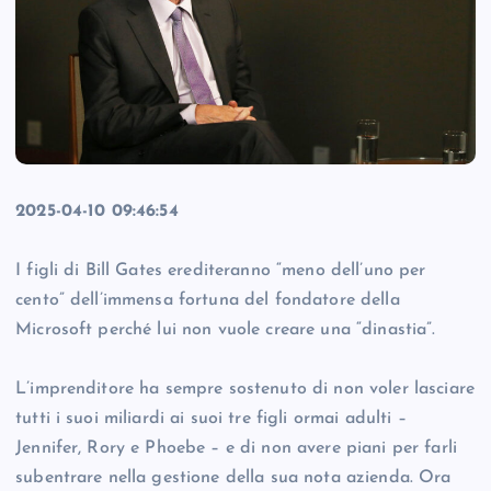
2025-04-10 09:46:54
I figli di Bill Gates erediteranno “meno dell’uno per
cento” dell’immensa fortuna del fondatore della
Microsoft perché lui non vuole creare una “dinastia”.
L’imprenditore ha sempre sostenuto di non voler lasciare
tutti i suoi miliardi ai suoi tre figli ormai adulti –
Jennifer, Rory e Phoebe – e di non avere piani per farli
subentrare nella gestione della sua nota azienda. Ora