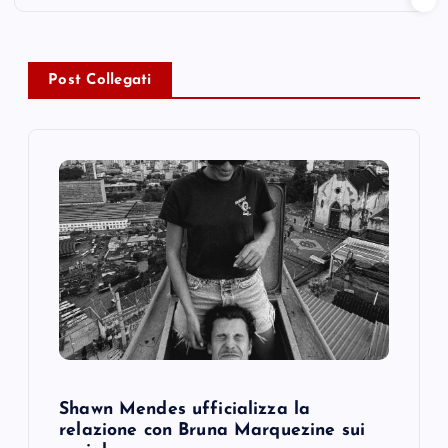
a
v
Post Collegati
i
g
a
t
i
o
Shawn Mendes ufficializza la
n
relazione con Bruna Marquezine sui