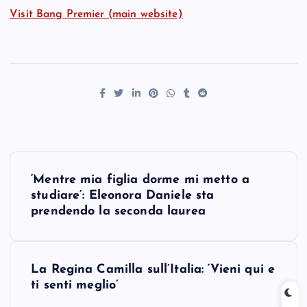
Visit Bang Premier (main website)
P
‘Mentre mia figlia dorme mi metto a
o
studiare’: Eleonora Daniele sta
prendendo la seconda laurea
s
t
La Regina Camilla sull’Italia: ‘Vieni qui e
ti senti meglio’
n