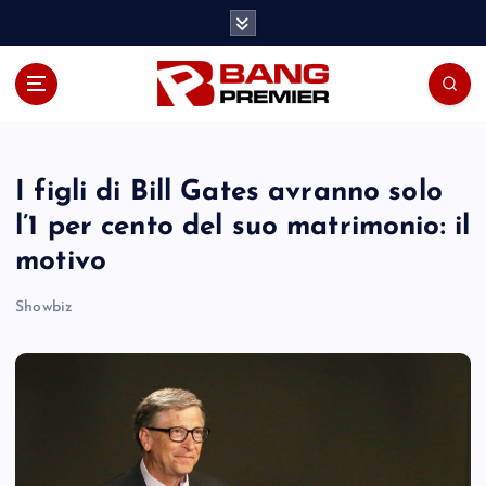
S
k
i
p
t
o
c
o
I figli di Bill Gates avranno solo
n
l’1 per cento del suo matrimonio: il
t
motivo
e
n
Showbiz
t