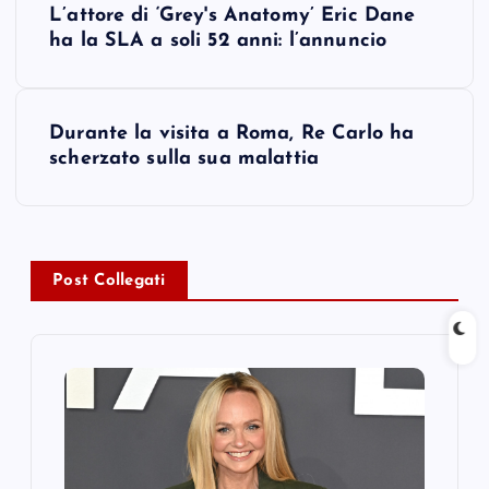
L’attore di ‘Grey's Anatomy’ Eric Dane
o
ha la SLA a soli 52 anni: l’annuncio
s
Durante la visita a Roma, Re Carlo ha
t
scherzato sulla sua malattia
n
a
Post Collegati
v
i
g
a