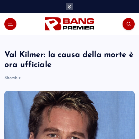
S
k
i
p
t
o
c
o
Val Kilmer: la causa della morte è
n
ora ufficiale
t
e
Showbiz
n
t