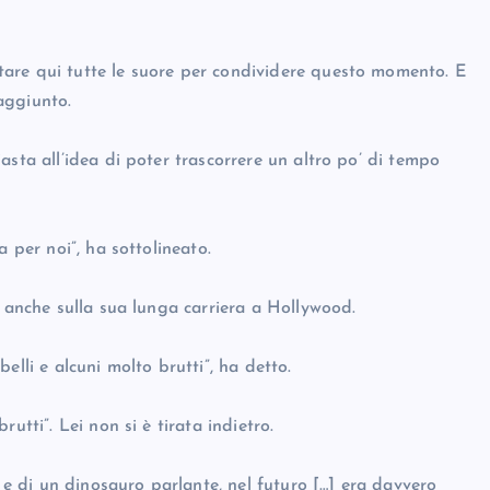
are qui tutte le suore per condividere questo momento. E
 aggiunto.
asta all’idea di poter trascorrere un altro po’ di tempo
 per noi”, ha sottolineato.
o anche sulla sua lunga carriera a Hollywood.
elli e alcuni molto brutti”, ha detto.
utti”. Lei non si è tirata indietro.
e e di un dinosauro parlante, nel futuro […] era davvero