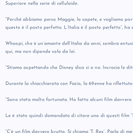
Superiore nella serie di celluloide.
“Perché abbiamo perso Maggie, lo sapete, e vogliamo port
questo è il posto perfetto. L’Italia è il posto perfetto”, ha
Whoopi, che è un’amante dell’Italia da anni, sembra entusi
qui, ma non dipende solo da lei.
“Stiamo aspettando che Disney dica sì o no. Incrocia le dita
Durante la chiacchierata con Fazio, la 69enne ha riflettut
“Sono stata molto fortunata. Ho fatto alcuni film davvero b
Le è stato quindi domandato di citare uno di questi film “br
“C’è un film davvero brutto. Si chiama ‘T. Rex’. Parla di m