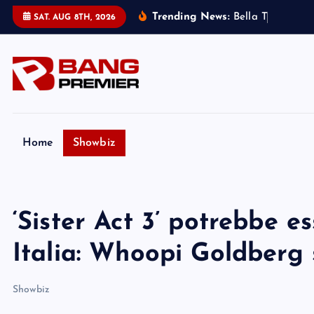
S
Trending News:
B
e
l
l
a
T
h
o
r
n
e
:
m
SAT. AUG 8TH, 2026
k
i
p
t
o
c
o
Home
Showbiz
n
t
e
‘Sister Act 3’ potrebbe e
n
t
Italia: Whoopi Goldberg
Showbiz