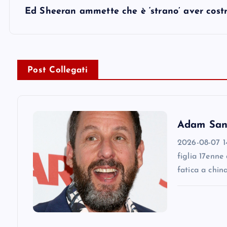
s
Ed Sheeran ammette che è ‘strano’ aver costr
t
n
Post Collegati
a
v
Adam Sandl
2026-08-07 14
i
figlia 17enne
fatica a chin
g
a