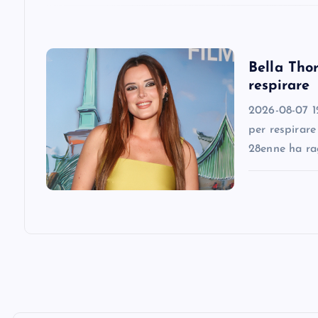
t
i
Bella Thor
respirare
o
2026-08-07 12
n
per respirare
28enne ha ra