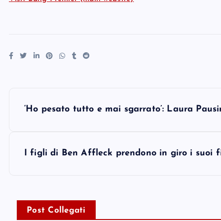
P
‘Ho pesato tutto e mai sgarrato’: Laura Pausi
o
s
I figli di Ben Affleck prendono in giro i suoi f
t
n
Post Collegati