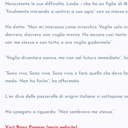
Nonostante le sue difficoltà, Linda – che ha un figlio di 1
“finalmente iniziando a sentirsi a suo agio” con se stessa e
Ha detto: “Non mi interessa come invecchio. Voglio solo i
davvero, davvero non voglio morire. Ho ancora così tanto 
con me stessa e con tutto, e ora voglio godermelo”.
“Voglio diventare nonna, ma non nel futuro immediato”, h
“Sono viva. Sono viva. Sono viva, e farò quello che devo f
modo. Non ho finito”, ha affermato.
L’ex diva delle passerelle di origini italiane si sottopone an
Ha spiegato a riguardo: “Non sembravo me stessa.”
Visit Bang Premier (main website)