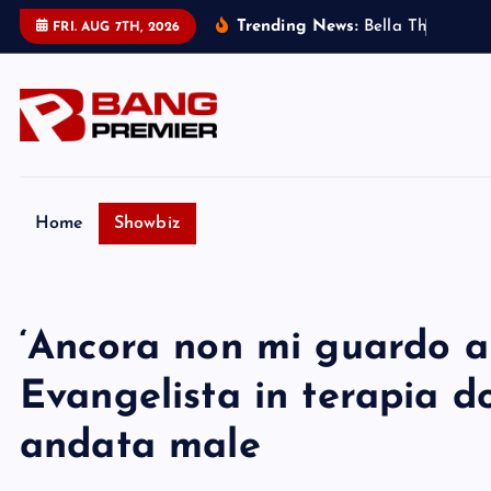
S
Trending News:
B
e
l
l
a
T
h
o
r
n
e
:
m
i
FRI. AUG 7TH, 2026
k
i
p
t
o
c
o
Home
Showbiz
n
t
e
‘Ancora non mi guardo al
n
t
Evangelista in terapia d
andata male