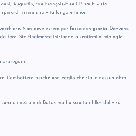
8 anni, Augustin, con François-Henri Pinault – sta
 spera di vivere una vita lunga e felice.
nvecchiare. Non deve essere per forza con grazia. Davvero,
da fare. Sto finalmente iniziando a sentirmi a mio agio
a proseguito.
are. Combatterò perché non voglio che sia in nessun altro
cora a iniezioni di Botox ma ha sciolto i filler dal viso.