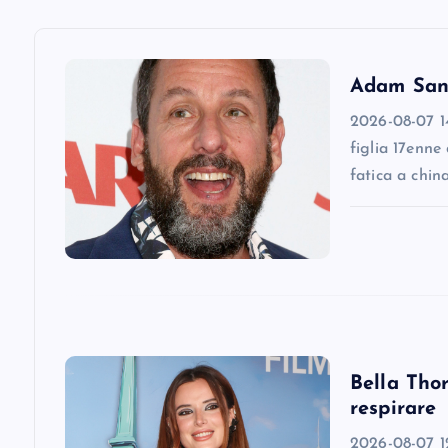
a
v
Adam Sandl
2026-08-07 14
i
figlia 17enne
fatica a chin
g
a
t
i
Bella Thor
respirare
o
2026-08-07 12