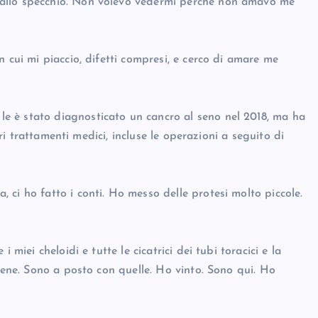
 allo specchio. Non volevo vedermi perché non amavo me
 cui mi piaccio, difetti compresi, e cerco di amare me
 è stato diagnosticato un cancro al seno nel 2018, ma ha
tri trattamenti medici, incluse le operazioni a seguito di
ci ho fatto i conti. Ho messo delle protesi molto piccole.
 miei cheloidi e tutte le cicatrici dei tubi toracici e la
 bene. Sono a posto con quelle. Ho vinto. Sono qui. Ho