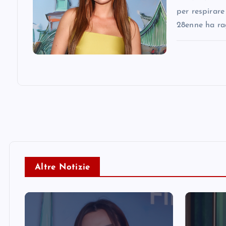
n
per respirare
28enne ha ra
Altre Notizie