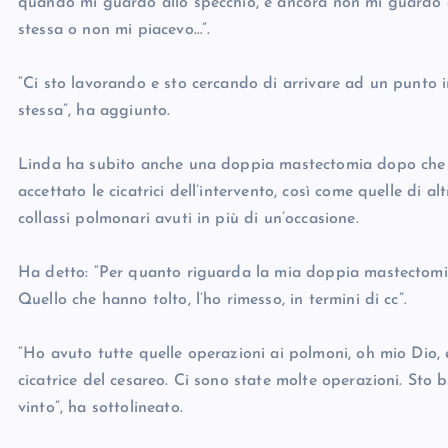
quando mi guardo allo specchio, e ancora non mi guardo
stessa o non mi piacevo…”.
“Ci sto lavorando e sto cercando di arrivare ad un punto in
stessa”, ha aggiunto.
Linda ha subito anche una doppia mastectomia dopo che le
accettato le cicatrici dell’intervento, così come quelle di al
collassi polmonari avuti in più di un’occasione.
Ha detto: “Per quanto riguarda la mia doppia mastectomia, 
Quello che hanno tolto, l’ho rimesso, in termini di cc”.
“Ho avuto tutte quelle operazioni ai polmoni, oh mio Dio, e i
cicatrice del cesareo. Ci sono state molte operazioni. Sto
vinto”, ha sottolineato.