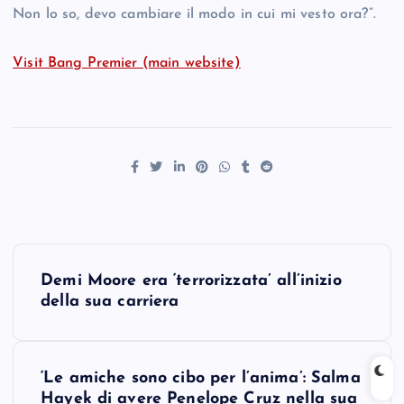
Non lo so, devo cambiare il modo in cui mi vesto ora?”.
Visit Bang Premier (main website)
P
Demi Moore era ‘terrorizzata’ all’inizio
o
della sua carriera
s
‘Le amiche sono cibo per l’anima’: Salma
t
Hayek di avere Penelope Cruz nella sua