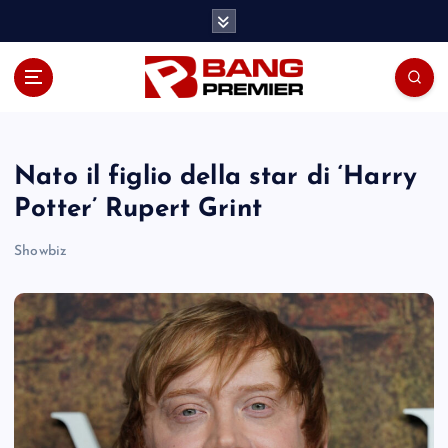
S
k
i
p
t
o
c
o
Nato il figlio della star di ‘Harry
n
Potter’ Rupert Grint
t
e
Showbiz
n
t